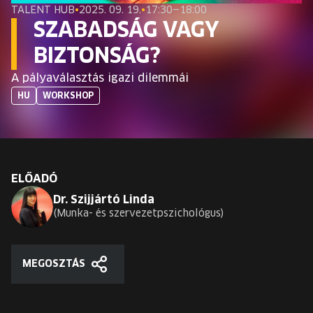
EURÓPA JÖVŐFESZTIVÁLJA
TALENT HUB
•
2025. 09. 19.
•
17:30—18:00
SZABADSÁG VAGY
ELŐADÓK
BIZTONSÁG?
A pályaválasztás igazi dilemmái
INGYENES DIÁK- ÉS TANÁRREGISZTRÁCIÓ
HU
WORKSHOP
JEGYEK
KOSÁR
ELŐADÓ
Dr. Szijjártó Linda
EN
Change
Munka- és szervezetpszichológus
language:
EN
MEGOSZTÁS
Megosztás