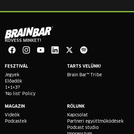
KÖVESS MINKET!
Brain
Bar
Facebook
Instagram
YouTube
Linkedin
Twitter
Spotify
FESZTIVÁL
TARTS VELÜNK!
Jegyek
Brain Bar™ Tribe
Előadók
1+1=3?
'No list' Policy
MAGAZIN
RÓLUNK
Videók
Kapcsolat
Podcastek
Partneri együttműködések
Podcast studio
Impresszum