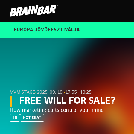
Brain
Bar
EURÓPA JÖVŐFESZTIVÁLJA
MVM STAGE
•
2025. 09. 18.
•
17:55—18:25
FREE WILL FOR SALE?
How marketing cults control your mind
EN
HOT SEAT