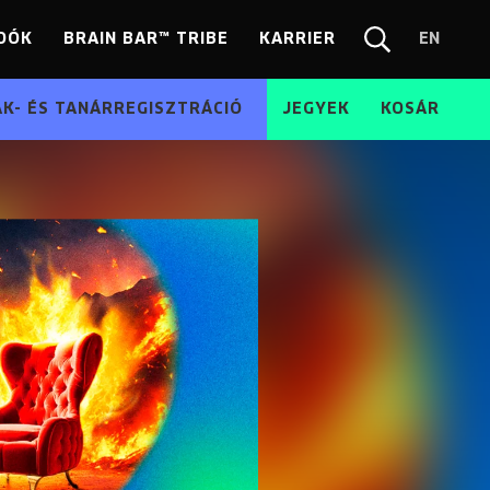
DÓK
BRAIN BAR™ TRIBE
KARRIER
EN
Chang
Kereső
langua
EN
ÁK- ÉS TANÁRREGISZTRÁCIÓ
JEGYEK
KOSÁR