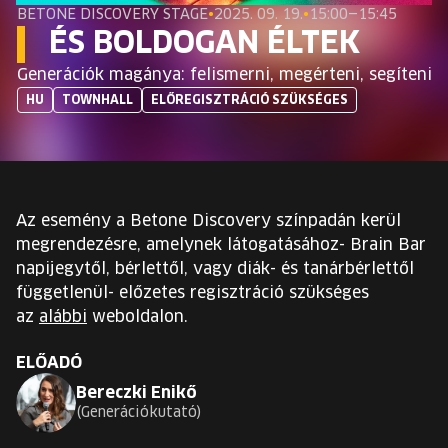
EURÓPA JÖVŐFESZTIVÁLJA
BETONE DISCOVERY STAGE
•
2025. 09. 19.
•
15:00—15:45
ÉS BOLDOGAN ÉLTEK
ELŐADÓK
Generációk magánya: felismerni, megérteni, segíteni
HU
TOWNHALL
ELŐREGISZTRÁCIÓ SZÜKSÉGES
INGYENES DIÁK- ÉS TANÁRREGISZTRÁCIÓ
JEGYEK
Az esemény a Betone Discovery színpadán kerül
KOSÁR
megrendezésre, amelynek látogatásához- Brain Bar
napijegytől, bérlettől, vagy diák- és tanárbérlettől
függetlenül- előzetes regisztráció szükséges
EN
Change
az
alábbi
weboldalon.
language:
EN
ELŐADÓ
Bereczki Enikő
Generációkutató