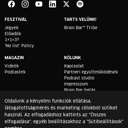
Bar
Facebook
Instagram
YouTube
Linkedin
Twitter
Spotify
FESZTIVÁL
TARTS VELÜNK!
Jegyek
Brain Bar™ Tribe
Előadók
1+1=3?
'No list' Policy
MAGAZIN
RÓLUNK
Videók
Kapcsolat
Podcastek
Partneri együttműködések
Podcast studio
Impresszum
Brain Bar-hatás
Oldalunk a kényelmi funkciók ellátása,
TLDR
látogatottságmérés és marketing célokból sütiket
Általános Szerződési
használ. Az elfogadáshoz kattints az "Összes
Feltételek
elfogadása", egyéb beállításokhoz a "Sütibeállítások"
Sütikezelési Szabályzat