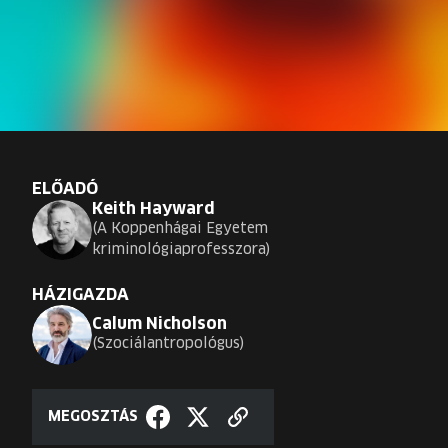
ELŐADÓ
Keith Hayward
A Koppenhágai Egyetem
kriminológiaprofesszora
HÁZIGAZDA
Calum Nicholson
Szociálantropológus
MEGOSZTÁS
Hivatkozás
Megosztás
Megosztás