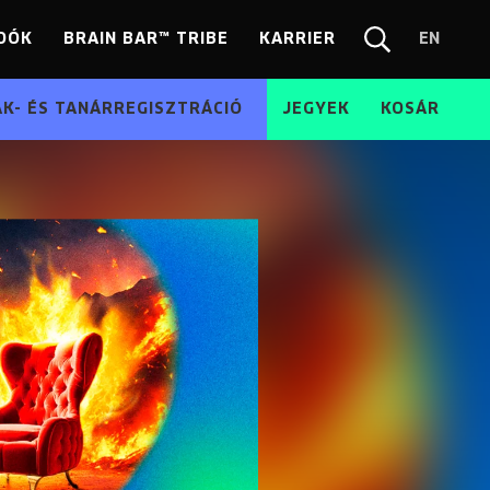
DÓK
BRAIN BAR™ TRIBE
KARRIER
EN
Chang
Kereső
langua
EN
ÁK- ÉS TANÁRREGISZTRÁCIÓ
JEGYEK
KOSÁR