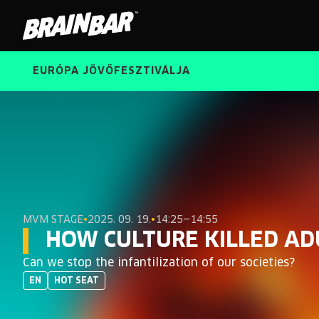
Brain
Bar
EURÓPA JÖVŐFESZTIVÁLJA
MVM STAGE
•
2025. 09. 19.
•
14:25—14:55
HOW CULTURE KILLED A
Can we stop the infantilization of our societies?
EN
HOT SEAT