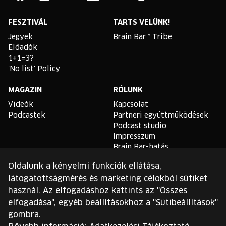
Facebook
Instagram
YouTube
Linkedin
Twitter
Spotify
FESZTIVÁL
TARTS VELÜNK!
Jegyek
Brain Bar™ Tribe
Előadók
1+1=3?
'No list' Policy
MAGAZIN
RÓLUNK
Videók
Kapcsolat
Podcastek
Partneri együttműködések
Podcast studio
Impresszum
Brain Bar-hatás
Oldalunk a kényelmi funkciók ellátása,
TLDR
látogatottságmérés és marketing célokból sütiket
Általános Szerződési
használ. Az elfogadáshoz kattints az "Összes
Feltételek
elfogadása", egyéb beállításokhoz a "Sütibeállítások"
Sütikezelési Szabályzat
gombra.
Adatvédelmi Szabályzat