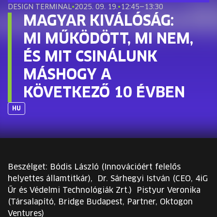
EURÓPA JÖVŐFESZTIVÁLJA
DESIGN TERMINAL
•
2025. 09. 19.
•
12:45—13:30
MAGYAR KIVÁLÓSÁG:
ELŐADÓK
MI MŰKÖDÖTT, MI NEM,
ÉS MIT CSINÁLUNK
INGYENES DIÁK- ÉS TANÁRREGISZTRÁCIÓ
MÁSHOGY A
JEGYEK
KÖVETKEZŐ 10 ÉVBEN
KOSÁR
HU
EN
Change
language:
Beszélget: Bódis László (Innovációért felelős
EN
helyettes államtitkár), Dr. Sárhegyi István⁣ (CEO, 4iG
Űr és Védelmi Technológiák Zrt.) Pistyur Veronika
(Társalapító, Bridge Budapest, Partner, Oktogon
Ventures)