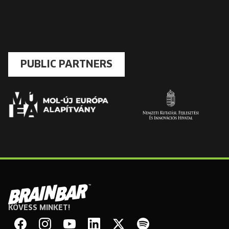
PUBLIC PARTNERS
KÖVESS MINKET!
Brain
Bar