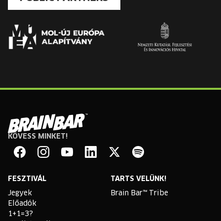
KÖVESS MINKET!
Brain
Bar
Facebook
Instagram
YouTube
Linkedin
Twitter
Spotify
FESZTIVÁL
TARTS VELÜNK!
Jegyek
Brain Bar™ Tribe
Előadók
1+1=3?