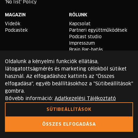
'No list' Policy
MAGAZIN
RÓLUNK
Videók
Kapcsolat
Podcastek
Partneri együttműködések
Podcast studio
Impresszum
Brain Bar-hatás
Oldalunk a kényelmi funkciók ellátása,
TLDR
látogatottságmérés és marketing célokból sütiket
Általános Szerződési
használ. Az elfogadáshoz kattints az "Összes
Feltételek
elfogadása", egyéb beállításokhoz a "Sütibeállítások"
Sütikezelési Szabályzat
gombra.
Adatvédelmi Szabályzat
Bővebb információ:
Adatkezelési Tájékoztató
Ezt a webhelyet a reCAPTCHA védi, és a Google
SÜTIBEÁLLÍTÁSOK
adatvédelmi irányelvei
és
szolgáltatási feltételei
érvényesek.
ÖSSZES ELFOGADÁSA