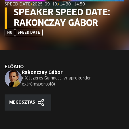
EURÓPA JÖVŐFESZTIVÁLJA
SPEED DATE
•
2025. 09. 19.
•
14:30—14:50
SPEAKER SPEED DATE:
ELŐADÓK
RAKONCZAY GÁBOR
HU
SPEED DATE
INGYENES DIÁK- ÉS TANÁRREGISZTRÁCIÓ
JEGYEK
KOSÁR
ELŐADÓ
Rakonczay Gábor
Kétszeres Guinness-világrekorder
EN
extrémsportoló
Change
language:
EN
MEGOSZTÁS
Megosztás