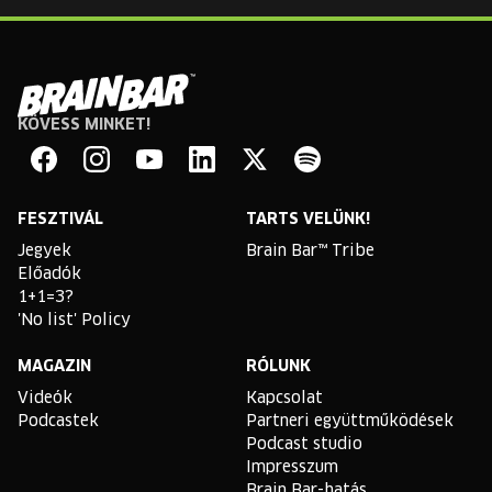
KÖVESS MINKET!
Brain
Bar
Facebook
Instagram
YouTube
Linkedin
Twitter
Spotify
FESZTIVÁL
TARTS VELÜNK!
Jegyek
Brain Bar™ Tribe
Előadók
1+1=3?
'No list' Policy
MAGAZIN
RÓLUNK
Videók
Kapcsolat
Podcastek
Partneri együttműködések
Podcast studio
Impresszum
Brain Bar-hatás