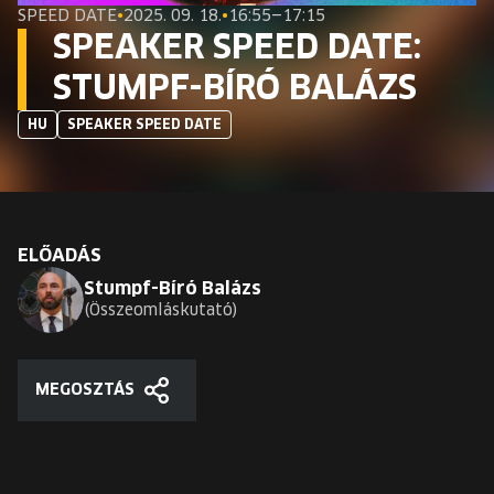
EURÓPA JÖVŐFESZTIVÁLJA
SPEED DATE
•
2025. 09. 18.
•
16:55—17:15
SPEAKER SPEED DATE:
ELŐADÓK
STUMPF-BÍRÓ BALÁZS
HU
SPEAKER SPEED DATE
INGYENES DIÁK- ÉS TANÁRREGISZTRÁCIÓ
JEGYEK
KOSÁR
ELŐADÁS
Stumpf-Bíró Balázs
Összeomláskutató
EN
Change
language:
EN
MEGOSZTÁS
Megosztás