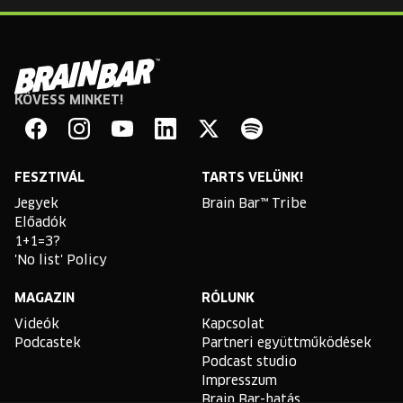
KÖVESS MINKET!
Brain
Bar
Facebook
Instagram
YouTube
Linkedin
Twitter
Spotify
FESZTIVÁL
TARTS VELÜNK!
Jegyek
Brain Bar™ Tribe
Előadók
1+1=3?
'No list' Policy
MAGAZIN
RÓLUNK
Videók
Kapcsolat
Podcastek
Partneri együttműködések
Podcast studio
Impresszum
Brain Bar-hatás