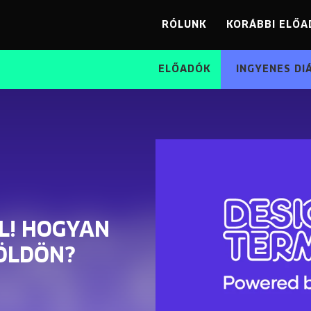
RÓLUNK
KORÁBBI ELŐA
ELŐADÓK
INGYENES DI
ŐL! HOGYAN
FÖLDÖN?