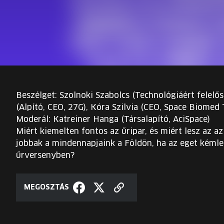
Beszélget: Szolnoki Szabolcs (Technológiáért felelő
(Alpító, CEO, 27G), Kóra Szilvia (CEO, Space Biomed
Moderál: Katreiner Hanga (Társalapító, AciSpace)
Miért kiemelten fontos az űripar, és miért lesz az 
jobbak a mindennapjaink a Földön, ha az eget kémle
űrversenyben?
MEGOSZTÁS
Hivatkozás
Megosztás
Megosztás
másolása