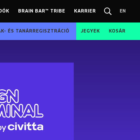
DÓK
BRAIN BAR™ TRIBE
KARRIER
EN
Chang
Kereső
langua
EN
ÁK- ÉS TANÁRREGISZTRÁCIÓ
JEGYEK
KOSÁR