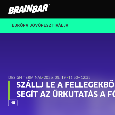
Brain
Bar
EURÓPA JÖVŐFESZTIVÁLJA
DESIGN TERMINAL
•
2025. 09. 19.
•
11:50—12:35
SZÁLLJ LE A FELLEGEKB
SEGÍT AZ ŰRKUTATÁS A 
HU