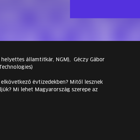
s helyettes államtitkár, NGM), Géczy Gábor
 Technologies)
az elkövetkező évtizedekben? Mitől lesznek
ljük? Mi lehet Magyarország szerepe az