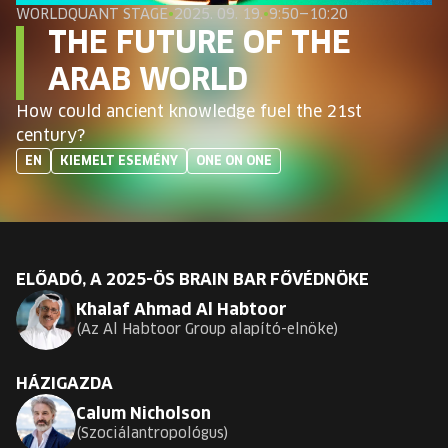
EURÓPA JÖVŐFESZTIVÁLJA
WORLDQUANT STAGE
•
2025. 09. 19.
•
9:50—10:20
THE FUTURE OF THE
ELŐADÓK
ARAB WORLD
How could ancient knowledge fuel the 21st
INGYENES DIÁK- ÉS TANÁRREGISZTRÁCIÓ
century?
EN
KIEMELT ESEMÉNY
ONE ON ONE
JEGYEK
KOSÁR
ELŐADÓ, A 2025-ÖS BRAIN BAR FŐVÉDNÖKE
EN
Change
Khalaf Ahmad Al Habtoor
language:
Az Al Habtoor Group alapító-elnöke
EN
HÁZIGAZDA
Calum Nicholson
Szociálantropológus