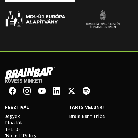
KÖVESS MINKET!
Brain
Bar
Facebook
Instagram
YouTube
Linkedin
Twitter
Spotify
FESZTIVÁL
TARTS VELÜNK!
Jegyek
Brain Bar™ Tribe
Előadók
1+1=3?
'No list' Policy