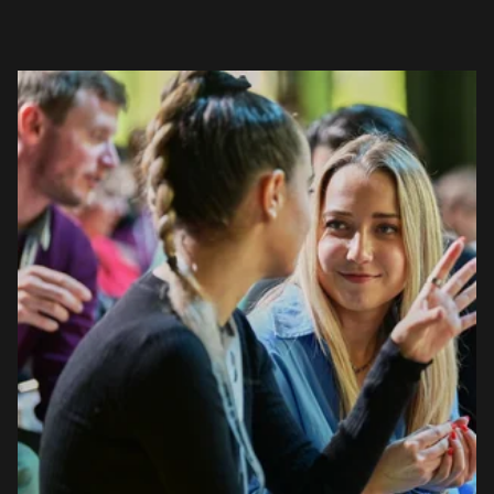
EURÓPA JÖVŐFESZTIVÁLJA
ELŐADÓK
INGYENES DIÁK- ÉS TANÁRREGISZTRÁCIÓ
JEGYEK
KOSÁR
EN
Change
language:
EN