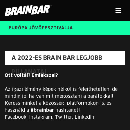
Brain
Men
Bar
EURÓPA JÖVŐFESZTIVÁLJA
ELŐADÓK
Kere
A 2022-ES BRAIN BAR LEGJOBB
INGYENES DIÁK- ÉS TANÁRREGISZTRÁCIÓ
PILLANATAI
RÓLUNK
Ott voltál? Emlékszel?
JEGYEK
KORÁBBI ELŐADÓK
Az igazi élmény képek nélkül is felejthetetlen, de
KOSÁR
mindig jó, ha van mit megosztani a barátokkal!
BRAIN BAR™ TRIBE
Keress minket a közösségi platformokon is, és
használd a
#brainbar
hashtaget!
KARRIER
Facebook,
Instagram
,
Twitter
,
LinkedIn