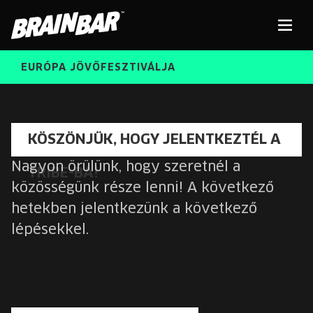
Brain
Men
Bar
EURÓPA JÖVŐFESZTIVÁLJA
ELŐADÓK
Kere
KÖSZÖNJÜK, HOGY JELENTKEZTÉL A
INGYENES DIÁK- ÉS TANÁRREGISZTRÁCIÓ
Nagyon örülünk, hogy szeretnél a
TRIBE-BA!
RÓLUNK
közösségünk része lenni! A következő
JEGYEK
hetekben jelentkezünk a következő
KORÁBBI ELŐADÓK
KOSÁR
lépésekkel.
BRAIN BAR™ TRIBE
KARRIER