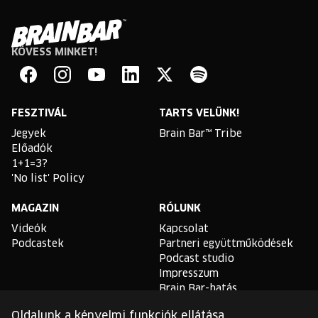
KÖVESS MINKET!
Brain
Bar
Facebook
Instagram
YouTube
Linkedin
Twitter
Spotify
FESZTIVÁL
TARTS VELÜNK!
Jegyek
Brain Bar™ Tribe
Előadók
1+1=3?
'No list' Policy
MAGAZIN
RÓLUNK
Videók
Kapcsolat
Podcastek
Partneri együttműködések
Podcast studio
Impresszum
Brain Bar-hatás
Oldalunk a kényelmi funkciók ellátása,