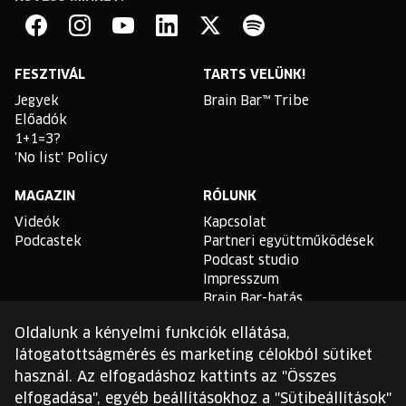
Brain
Bar
Facebook
Instagram
YouTube
Linkedin
Twitter
Spotify
FESZTIVÁL
TARTS VELÜNK!
Jegyek
Brain Bar™ Tribe
Előadók
1+1=3?
'No list' Policy
MAGAZIN
RÓLUNK
Videók
Kapcsolat
Podcastek
Partneri együttműködések
Podcast studio
Impresszum
Brain Bar-hatás
Oldalunk a kényelmi funkciók ellátása,
TLDR
látogatottságmérés és marketing célokból sütiket
Általános Szerződési
használ. Az elfogadáshoz kattints az "Összes
Feltételek
elfogadása", egyéb beállításokhoz a "Sütibeállítások"
Sütikezelési Szabályzat