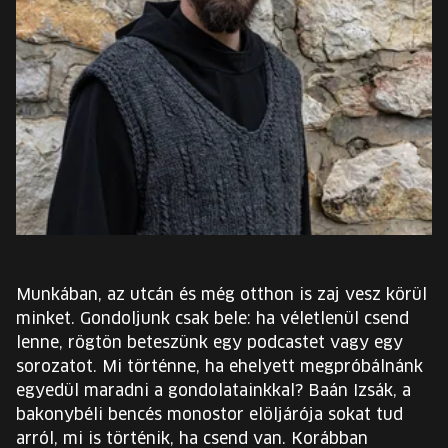
EURÓPA JÖVŐFESZTIVÁLJA
ELŐADÓK
INGYENES DIÁK- ÉS TANÁRREGISZTRÁCIÓ
JEGYEK
KOSÁR
EN
Munkában, az utcán és még otthon is zaj vesz körül
Change
minket. Gondoljunk csak bele: ha véletlenül csend
language:
lenne, rögtön beteszünk egy podcastet vagy egy
EN
sorozatot. Mi történne, ha ehelyett megpróbálnánk
egyedül maradni a gondolatainkkal? Baán Izsák, a
bakonybéli bencés monostor elöljárója sokat tud
arról, mi is történik, ha csend van. Korábban