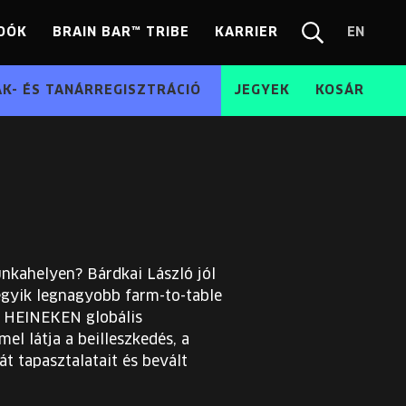
DÓK
BRAIN BAR™ TRIBE
KARRIER
EN
Chang
Kereső
langua
EN
ÁK- ÉS TANÁRREGISZTRÁCIÓ
JEGYEK
KOSÁR
nkahelyen? Bárdkai László jól
 egyik legnagyobb farm-to-table
 a HEINEKEN globális
l látja a beilleszkedés, a
t tapasztalatait és bevált