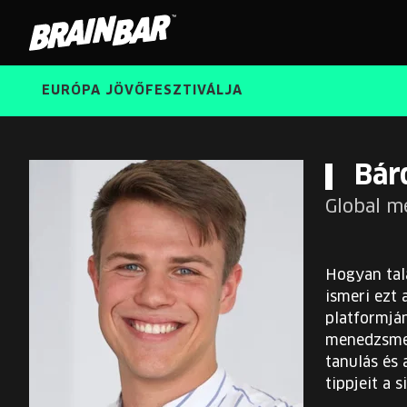
Brain
Bar
EURÓPA JÖVŐFESZTIVÁLJA
Bár
Global 
Hogyan tal
ismeri ezt 
platformján
menedzsmen
tanulás és 
tippjeit a 