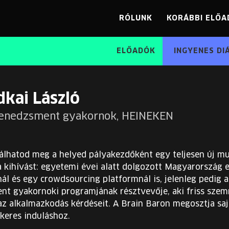
RÓLUNK
KORÁBBI ELŐA
ELŐADÓK
INGYENES DI
dkai László
menedzsment gyakornok, HEINEKEN
álhatod meg a helyed pályakezdőként egy teljesen új mu
a kihívást: egyetemi évei alatt dolgozott Magyarország
ál és egy crowdsourcing platformnál is, jelenleg pedig
t gyakornoki programjának résztvevője, aki friss szemme
az alkalmazkodás kérdéseit. A Brain Baron megosztja sajá
sikeres induláshoz.