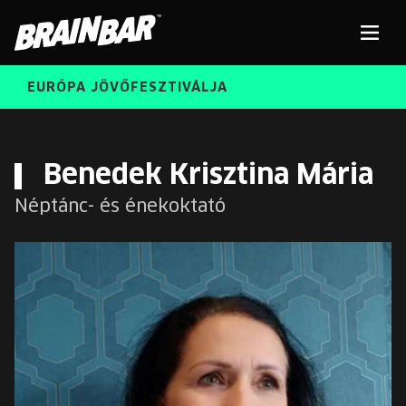
Brain
Men
Bar
EURÓPA JÖVŐFESZTIVÁLJA
ELŐADÓK
Kere
Benedek Krisztina Mária
Néptánc- és énekoktató
INGYENES DIÁK- ÉS TANÁRREGISZTRÁCIÓ
RÓLUNK
JEGYEK
KORÁBBI ELŐADÓK
KOSÁR
BRAIN BAR™ TRIBE
KARRIER