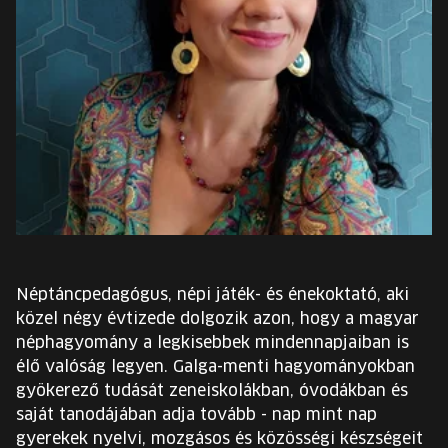
EURÓPA JÖVŐFESZTIVÁLJA
ELŐADÓK
INGYENES DIÁK- ÉS TANÁRREGISZTRÁCIÓ
JEGYEK
KOSÁR
EN
Néptáncpedagógus, népi játék- és énekoktató, aki
Change
közel négy évtizede dolgozik azon, hogy a magyar
language:
néphagyomány a legkisebbek mindennapjaiban is
EN
élő valóság legyen. Galga-menti hagyományokban
gyökerező tudását zeneiskolákban, óvodákban és
saját tanodájában adja tovább - nap mint nap
gyerekek nyelvi, mozgásos és közösségi készségeit