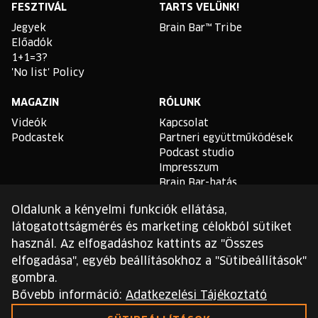
FESZTIVÁL
TARTS VELÜNK!
Jegyek
Brain Bar™ Tribe
Előadók
1+1=3?
'No list' Policy
MAGAZIN
RÓLUNK
Videók
Kapcsolat
Podcastek
Partneri együttműködések
Podcast studio
Impresszum
Brain Bar-hatás
Oldalunk a kényelmi funkciók ellátása,
TLDR
látogatottságmérés és marketing célokból sütiket
Általános Szerződési
használ. Az elfogadáshoz kattints az "Összes
Feltételek
elfogadása", egyéb beállításokhoz a "Sütibeállítások"
Sütikezelési Szabályzat
gombra.
Adatvédelmi Szabályzat
Bővebb információ:
Adatkezelési Tájékoztató
Ezt a webhelyet a reCAPTCHA védi, és a Google