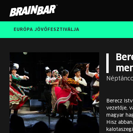
Brain
Bar
EURÓPA JÖVŐFESZTIVÁLJA
Ber
men
Néptánc
Berecz Ist
vezetője, 
magyar hag
Hisz abban,
kalotaszeg