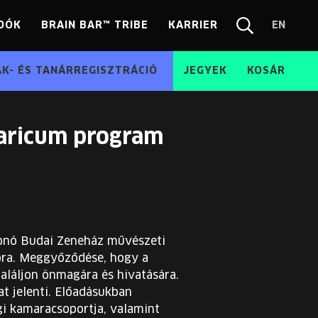
DÓK
BRAIN BAR™ TRIBE
KARRIER
EN
Chang
Kereső
langua
EN
ÁK- ÉS TANÁRREGISZTRÁCIÓ
JEGYEK
KOSÁR
garicum program
Fonó Budai Zeneház művészeti
ora. Meggyőződése, hogy a
aláljon önmagára és hivatására.
t jelenti. Előadásukban
gi kamaracsoportja, valamint