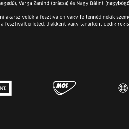
hegedű), Varga Zaránd (brácsa) és Nagy Bálint (nagybőg
ni akarsz velük a fesztiválon vagy feltennéd nekik szemé
a fesztiválbérleted, diákként vagy tanárként pedig regis