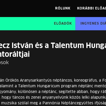
RÓLUNK
KORÁBBI ELŐA
ELŐADÓK
INGYENES DI
ecz István és a Talentum Hun
toráltjai
osok
ván Örökös Aranysarkantyús néptáncos, koreográfus, a 
valamint a Talentum Hungaricum program néptánc ment
yomány, különösen a néptánc, segítette abban, hogy rát
 hogy táncos és zenei anyanyelvünk közös lelki alapunka
i muzsika szólal meg a Pannónia Néptáncegyüttes ifjúsá