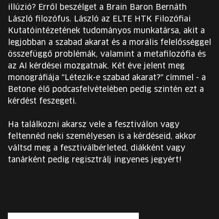
illúzió? Erről beszélget a Brain Baron Bernáth
László filozófus. László az ELTE HTK Filozófiai
Kutatóintézetének tudományos munkatársa, akit a
legjobban a szabad akarat és a morális felelősséggel
összefüggő problémák, valamint a metafilozófia és
az AI kérdései mozgatnak. Két éve jelent meg
monográfiája "Létezik-e szabad akarat?" címmel - a
Betone élő podcasfelvételében pedig szintén ezt a
kérdést feszegeti.
Ha találkozni akarsz vele a fesztiválon vagy
feltennéd neki személyesen is a kérdéseid, akkor
váltsd meg a fesztiválbérleted, diákként vagy
tanárként pedig regisztrálj ingyenes jegyért!