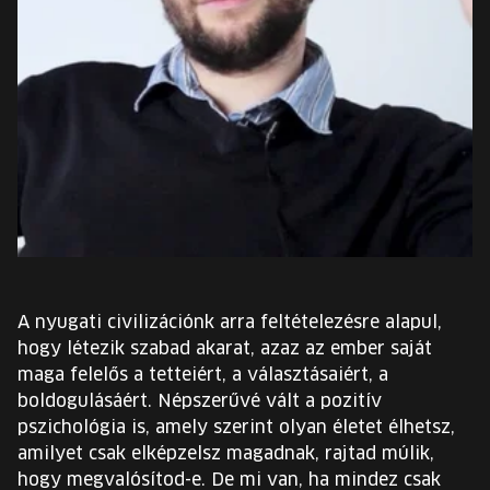
EURÓPA JÖVŐFESZTIVÁLJA
ELŐADÓK
INGYENES DIÁK- ÉS TANÁRREGISZTRÁCIÓ
JEGYEK
KOSÁR
EN
A nyugati civilizációnk arra feltételezésre alapul,
Change
hogy létezik szabad akarat, azaz az ember saját
language:
maga felelős a tetteiért, a választásaiért, a
EN
boldogulásáért. Népszerűvé vált a pozitív
pszichológia is, amely szerint olyan életet élhetsz,
amilyet csak elképzelsz magadnak, rajtad múlik,
hogy megvalósítod-e. De mi van, ha mindez csak