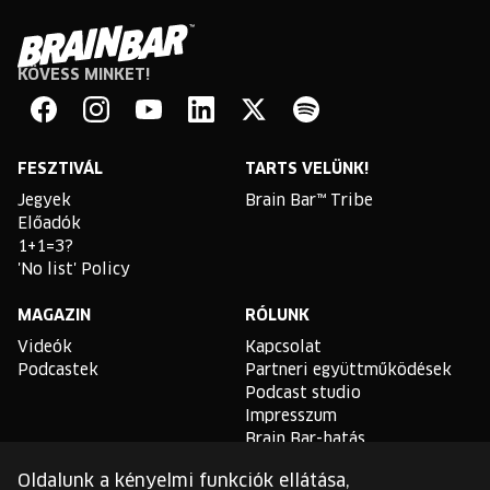
KÖVESS MINKET!
Brain
Bar
Facebook
Instagram
YouTube
Linkedin
Twitter
Spotify
FESZTIVÁL
TARTS VELÜNK!
Jegyek
Brain Bar™ Tribe
Előadók
1+1=3?
'No list' Policy
MAGAZIN
RÓLUNK
Videók
Kapcsolat
Podcastek
Partneri együttműködések
Podcast studio
Impresszum
Brain Bar-hatás
Oldalunk a kényelmi funkciók ellátása,
TLDR