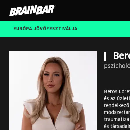
Brain
Bar
EURÓPA JÖVŐFESZTIVÁLJA
Ber
pszichol
Beros Loret
és az üzlet
rendelkező 
módszertan
traumatizál
és társada