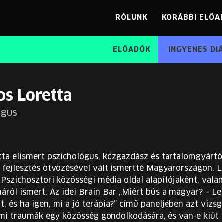
RÓLUNK
KORÁBBI ELŐA
ELŐADÓK
INGYENES DI
os Loretta
ógus
ta elismert pszichológus, közgazdász és tartalomgyártó,
i fejlesztés ötvözésével vált ismertté Magyarországon.
Pszichosztori közösségi média oldal alapítójaként, valami
áról ismert. Az idei Brain Bar „Miért bús a magyar? – L
t, és ha igen, mi a jó terápia?” című paneljében azt vizs
lmi traumák egy közösség gondolkodására, és van-e kiút 