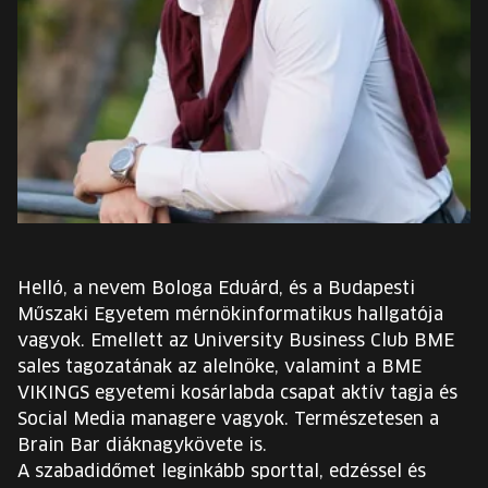
EURÓPA JÖVŐFESZTIVÁLJA
ELŐADÓK
INGYENES DIÁK- ÉS TANÁRREGISZTRÁCIÓ
JEGYEK
KOSÁR
Helló, a nevem Bologa Eduárd, és a Budapesti
Műszaki Egyetem mérnökinformatikus hallgatója
EN
Change
vagyok. Emellett az University Business Club BME
language:
sales tagozatának az alelnöke, valamint a BME
EN
VIKINGS egyetemi kosárlabda csapat aktív tagja és
Social Media managere vagyok. Természetesen a
Brain Bar diáknagykövete is.
A szabadidőmet leginkább sporttal, edzéssel és