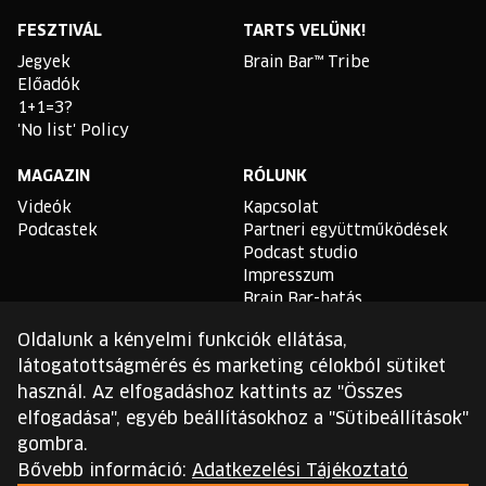
Facebook
Instagram
YouTube
Linkedin
Twitter
Spotify
FESZTIVÁL
TARTS VELÜNK!
Jegyek
Brain Bar™ Tribe
Előadók
1+1=3?
'No list' Policy
MAGAZIN
RÓLUNK
Videók
Kapcsolat
Podcastek
Partneri együttműködések
Podcast studio
Impresszum
Brain Bar-hatás
Oldalunk a kényelmi funkciók ellátása,
TLDR
látogatottságmérés és marketing célokból sütiket
Általános Szerződési
használ. Az elfogadáshoz kattints az "Összes
Feltételek
elfogadása", egyéb beállításokhoz a "Sütibeállítások"
Sütikezelési Szabályzat
gombra.
Adatvédelmi Szabályzat
Bővebb információ:
Adatkezelési Tájékoztató