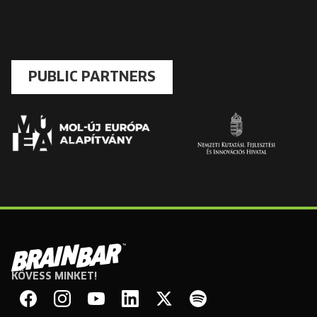
PUBLIC PARTNERS
KÖVESS MINKET!
Brain
Bar