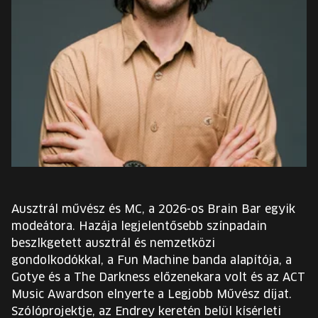
EURÓPA JÖVŐFESZTIVÁLJA
ELŐADÓK
INGYENES DIÁK- ÉS TANÁRREGISZTRÁCIÓ
JEGYEK
KOSÁR
EN
Ausztrál művész és MC, a 2026-os Brain Bar egyik
Change
modeátora. Hazája legjelentősebb színpadain
language:
beszlkgetett ausztrál és nemzetközi
EN
gondolkodókkal, a Fun Machine banda alapítója, a
Gotye és a The Darkness előzenekara volt és az ACT
Music Awardson elnyerte a Legjobb Művész díjat.
Szólóprojektje, az Endrey keretén belül kísérleti