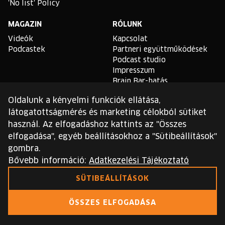
'No list' Policy
MAGAZIN
RÓLUNK
Videók
Kapcsolat
Podcastek
Partneri együttműködések
Podcast studio
Impresszum
Brain Bar-hatás
Oldalunk a kényelmi funkciók ellátása,
TLDR
látogatottságmérés és marketing célokból sütiket
Általános Szerződési
használ. Az elfogadáshoz kattints az "Összes
Feltételek
elfogadása", egyéb beállításokhoz a "Sütibeállítások"
Sütikezelési Szabályzat
gombra.
Adatvédelmi Szabályzat
Bővebb információ:
Adatkezelési Tájékoztató
Ezt a webhelyet a reCAPTCHA védi, és a Google
SÜTIBEÁLLÍTÁSOK
adatvédelmi irányelvei
és
szolgáltatási feltételei
érvényesek.
ÖSSZES ELFOGADÁSA