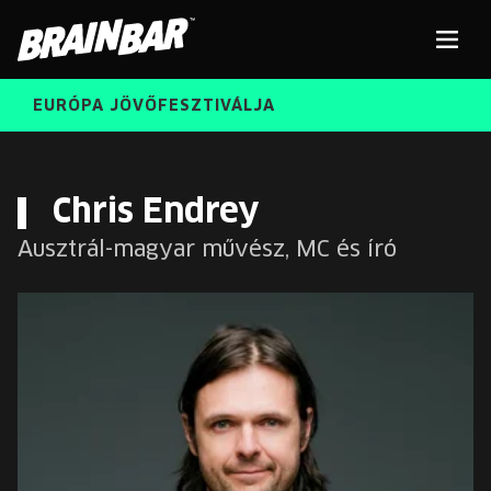
Brain
Men
Bar
EURÓPA JÖVŐFESZTIVÁLJA
ELŐADÓK
Kere
Chris Endrey
Ausztrál-magyar művész, MC és író
INGYENES DIÁK- ÉS TANÁRREGISZTRÁCIÓ
RÓLUNK
JEGYEK
KORÁBBI ELŐADÓK
KOSÁR
BRAIN BAR™ TRIBE
KARRIER