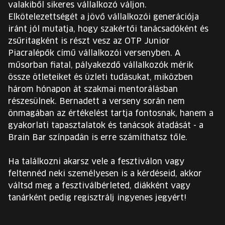
valakiből sikeres vállalkozó váljon.
Elkötelezettségét a jövő vállalkozói generációja
iránt jól mutatja, hogy szakértői tanácsadóként és
zsűritagként is részt vesz az OTP Junior
Piacralépők című vállalkozói versenyben. A
műsorban fiatal, pályakezdő vállalkozók mérik
össze ötleteiket és üzleti tudásukat, miközben
három hónapon át szakmai mentorálásban
részesülnek. Bernadett a verseny során nem
önmagában az értékelést tartja fontosnak, hanem a
gyakorlati tapasztalatok és tanácsok átadását - a
Brain Bar színpadán is erre számíthatsz tőle.
Ha találkozni akarsz vele a fesztiválon vagy
feltennéd neki személyesen is a kérdéseid, akkor
váltsd meg a fesztiválbérleted, diákként vagy
tanárként pedig regisztrálj ingyenes jegyért!