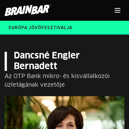
Brain
Men
Bar
EURÓPA JÖVŐFESZTIVÁLJA
ELŐADÓK
Kere
Dancsné Engler
Bernadett
INGYENES DIÁK- ÉS TANÁRREGISZTRÁCIÓ
RÓLUNK
Az OTP Bank mikro- és kisvállalkozói
JEGYEK
üzletágának vezetője
KORÁBBI ELŐADÓK
KOSÁR
BRAIN BAR™ TRIBE
KARRIER