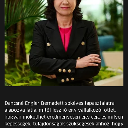
EURÓPA JÖVŐFESZTIVÁLJA
ELŐADÓK
INGYENES DIÁK- ÉS TANÁRREGISZTRÁCIÓ
JEGYEK
KOSÁR
EN
Change
language:
EN
Dancsné Engler Bernadett sokéves tapasztalatra
alapozva látja, mitől lesz jó egy vállalkozói ötlet,
hogyan működhet eredményesen egy cég, és milyen
képességek, tulajdonságok szükségesek ahhoz, hogy