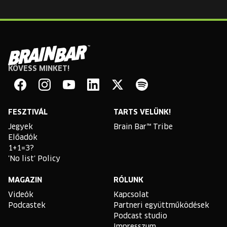
KÖVESS MINKET!
Brain
Bar
Facebook
Instagram
YouTube
Linkedin
Twitter
Spotify
FESZTIVÁL
TARTS VELÜNK!
Jegyek
Brain Bar™ Tribe
Előadók
1+1=3?
'No list' Policy
MAGAZIN
RÓLUNK
Videók
Kapcsolat
Podcastek
Partneri együttműködések
Podcast studio
Impresszum