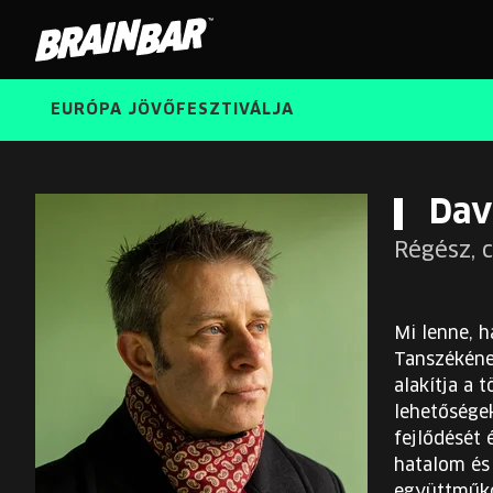
Brain
Bar
EURÓPA JÖVŐFESZTIVÁLJA
Dav
Régész, c
Mi lenne, 
Tanszékéne
alakítja a 
lehetősége
fejlődését 
hatalom és 
együttműkö