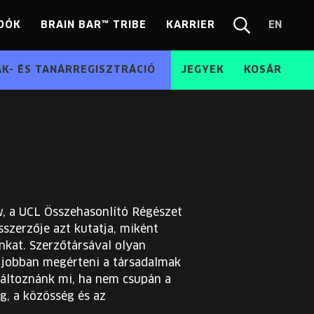
DÓK
BRAIN BAR™ TRIBE
KARRIER
EN
Chang
Kereső
langua
EN
ÁK- ÉS TANÁRREGISZTRÁCIÓ
JEGYEK
KOSÁR
, a UCL Összehasonlító Régészet
szerzője azt kutatja, miként
nkat. Szerzőtársával olyan
k jobban megérteni a társadalmak
 változnánk mi, ha nem csupán a
g, a közösség és az