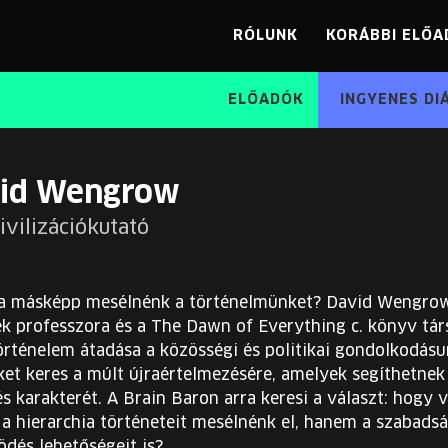
RÓLUNK
KORÁBBI ELŐA
ELŐADÓK
INGYENES DI
id Wengrow
ivilizációkutató
ha másképp mesélnénk a történelmünket? David Wengrow
k professzora és a The Dawn of Everything c. könyv társ
történelem átadása a közösségi és politikai gondolkodásu
ket keres a múlt újraértelmezésére, amelyek segíthetne
és karakterét. A Brain Baron arra keresi a választ: hogy
a hierarchia történeteit mesélnénk el, hanem a szabadsá
dés lehetőségeit is?