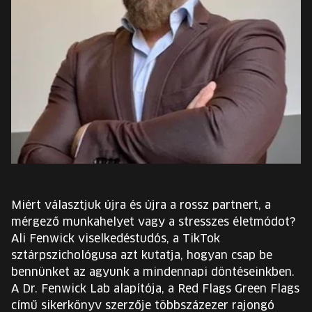
EURÓPA JÖVŐFESZTIVÁLJA
ELŐADÓK
INGYENES DIÁK- ÉS TANÁRREGISZTRÁCIÓ
JEGYEK
KOSÁR
EN
Miért választjuk újra és újra a rossz partnert, a
Change
mérgező munkahelyet vagy a stresszes életmódot?
language:
Ali Fenwick viselkedéstudós, a TikTok
EN
sztárpszichológusa azt kutatja, hogyan csap be
bennünket az agyunk a mindennapi döntéseinkben.
A Dr. Fenwick Lab alapítója, a Red Flags Green Flags
című sikerkönyv szerzője többszázezer rajongó