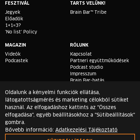
FESZTIVÁL
TARTS VELÜNK!
Jegyek
Brain Bar™ Tribe
Előadók
1+1=3?
'No list' Policy
MAGAZIN
RÓLUNK
Videók
Kapcsolat
Podcastek
Partneri együttműködések
Podcast studio
Impresszum
Brain Bar-hatás
Oldalunk a kényelmi funkciók ellátása,
TLDR
látogatottságmérés és marketing célokból sütiket
Általános Szerződési
használ. Az elfogadáshoz kattints az "Összes
Feltételek
elfogadása", egyéb beállításokhoz a "Sütibeállítások"
Sütikezelési Szabályzat
gombra.
Adatvédelmi Szabályzat
Bővebb információ:
Adatkezelési Tájékoztató
Ezt a webhelyet a reCAPTCHA védi, és a Google