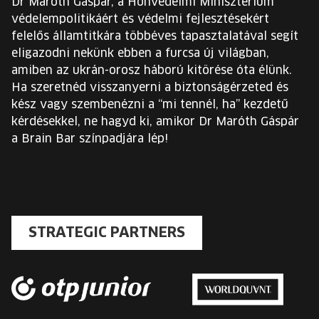
Dr Maróth Gáspár, a Honvédelmi Minisztérium
védelempolitikáért és védelmi fejlesztésekért
felelős államtitkára többéves tapasztalatával segít
eligazodni nekünk ebben a furcsa új világban,
amiben az ukrán-orosz háború kitörése óta élünk.
Ha szeretnéd visszanyerni a biztonságérzeted és
kész vagy szembenézni a “mi tennél, ha” kezdetű
kérdésekkel, ne hagyd ki, amikor Dr Maróth Gáspár
a Brain Bar színpadjára lép!
STRATEGIC PARTNERS