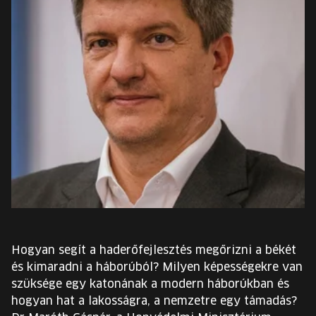
EURÓPA JÖVŐFESZTIVÁLJA
ELŐADÓK
INGYENES DIÁK- ÉS TANÁRREGISZTRÁCIÓ
JEGYEK
KOSÁR
EN
Change
language:
EN
Hogyan segít a haderőfejlesztés megőrizni a békét
és kimaradni a háborúból? Milyen képességekre van
szüksége egy katonának a modern háborúkban és
hogyan hat a lakosságra, a nemzetre egy támadás?