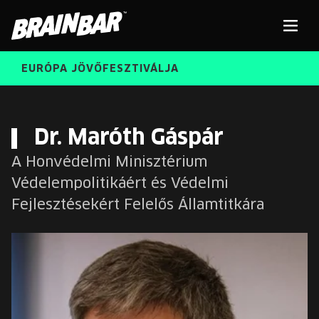
Brain
Men
Bar
EURÓPA JÖVŐFESZTIVÁLJA
ELŐADÓK
Kere
Dr. Maróth Gáspár
A Honvédelmi Minisztérium
INGYENES DIÁK- ÉS TANÁRREGISZTRÁCIÓ
RÓLUNK
Védelempolitikáért és Védelmi
JEGYEK
Fejlesztésekért Felelős Államtitkára
KORÁBBI ELŐADÓK
KOSÁR
BRAIN BAR™ TRIBE
KARRIER