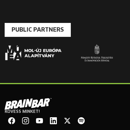
PUBLIC PARTNERS
KÖVESS MINKET!
Brain
Bar