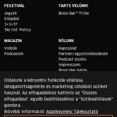
Facebook
Instagram
YouTube
Linkedin
Twitter
Spotify
FESZTIVÁL
TARTS VELÜNK!
Jegyek
Brain Bar™ Tribe
Előadók
1+1=3?
'No list' Policy
MAGAZIN
RÓLUNK
Videók
Kapcsolat
Podcastek
Partneri együttműködések
Podcast studio
Impresszum
Brain Bar-hatás
Oldalunk a kényelmi funkciók ellátása,
TLDR
látogatottságmérés és marketing célokból sütiket
Általános Szerződési
használ. Az elfogadáshoz kattints az "Összes
Feltételek
elfogadása", egyéb beállításokhoz a "Sütibeállítások"
Sütikezelési Szabályzat
gombra.
Adatvédelmi Szabályzat
Bővebb információ:
Adatkezelési Tájékoztató