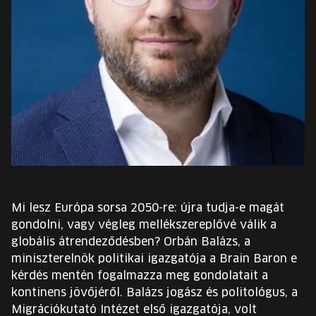
EURÓPA JÖVŐFESZTIVÁLJA
ELŐADÓK
INGYENES DIÁK- ÉS TANÁRREGISZTRÁCIÓ
JEGYEK
KOSÁR
EN
Mi lesz Európa sorsa 2050-re: újra tudja-e magát
Change
gondolni, vagy végleg mellékszereplővé válik a
language:
globális átrendeződésben? Orbán Balázs, a
EN
miniszterelnök politikai igazgatója a Brain Baron e
kérdés mentén fogalmazza meg gondolatait a
kontinens jövőjéről. Balázs jogász és politológus, a
Migrációkutató Intézet első igazgatója, volt