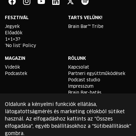
Bar
Facebook
Instagram
YouTube
Linkedin
Twitter
Spotify
FESZTIVÁL
TARTS VELÜNK!
Jegyek
Brain Bar™ Tribe
Előadók
1+1=3?
'No list' Policy
MAGAZIN
RÓLUNK
Videók
Kapcsolat
Podcastek
Partneri együttműködések
Podcast studio
Impresszum
Brain Bar-hatás
Oldalunk a kényelmi funkciók ellátása,
TLDR
látogatottságmérés és marketing célokból sütiket
Általános Szerződési
használ. Az elfogadáshoz kattints az "Összes
Feltételek
elfogadása", egyéb beállításokhoz a "Sütibeállítások"
Sütikezelési Szabályzat
gombra.
Adatvédelmi Szabályzat