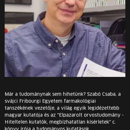
EURÓPA JÖVŐFESZTIVÁLJA
ELŐADÓK
INGYENES DIÁK- ÉS TANÁRREGISZTRÁCIÓ
JEGYEK
KOSÁR
EN
Change
Már a tudománynak sem hihetünk? Szabó Csaba, a
language:
svájci Fribourgi Egyetem farmakológiai
EN
tanszékének vezetője, a világ egyik legidézettebb
magyar kutatója és az "Elpazarolt orvostudomány -
Hiteltelen kutatók, megbízhatatlan kísérletek" c.
könyv írója a tudományos kutatások