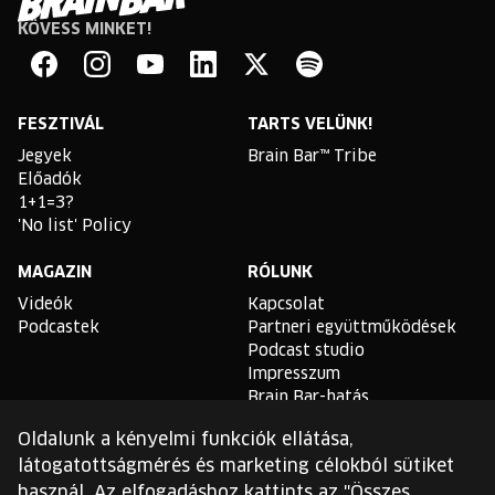
KÖVESS MINKET!
Brain
Bar
Facebook
Instagram
YouTube
Linkedin
Twitter
Spotify
FESZTIVÁL
TARTS VELÜNK!
Jegyek
Brain Bar™ Tribe
Előadók
1+1=3?
'No list' Policy
MAGAZIN
RÓLUNK
Videók
Kapcsolat
Podcastek
Partneri együttműködések
Podcast studio
Impresszum
Brain Bar-hatás
Oldalunk a kényelmi funkciók ellátása,
TLDR
látogatottságmérés és marketing célokból sütiket
Általános Szerződési
használ. Az elfogadáshoz kattints az "Összes