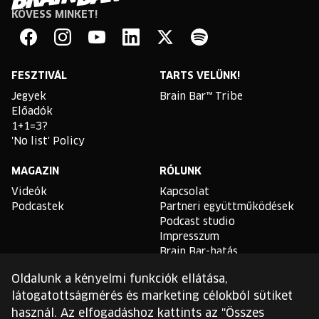
KÖVESS MINKET!
Brain
Bar
Facebook
Instagram
YouTube
Linkedin
Twitter
Spotify
FESZTIVÁL
TARTS VELÜNK!
Jegyek
Brain Bar™ Tribe
Előadók
1+1=3?
'No list' Policy
MAGAZIN
RÓLUNK
Videók
Kapcsolat
Podcastek
Partneri együttműködések
Podcast studio
Impresszum
Brain Bar-hatás
Oldalunk a kényelmi funkciók ellátása,
TLDR
látogatottságmérés és marketing célokból sütiket
Általános Szerződési
használ. Az elfogadáshoz kattints az "Összes
Feltételek