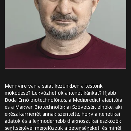
EURÓPA JÖVŐFESZTIVÁLJA
ELŐADÓK
INGYENES DIÁK- ÉS TANÁRREGISZTRÁCIÓ
JEGYEK
KOSÁR
EN
Mennyire van a saját kezünkben a testünk
Change
működése? Legyőzhetjük a genetikánkat? Ifjabb
language:
Duda Ernő biotechnológus, a Medipredict alapítója
EN
és a Magyar Biotechnológiai Szövetség elnöke, aki
egész karrierjét annak szentelte, hogy a genetikai
adatok és a legmodernebb diagnosztikai eszközök
segítségével megelőzzük a betegségeket, és minél