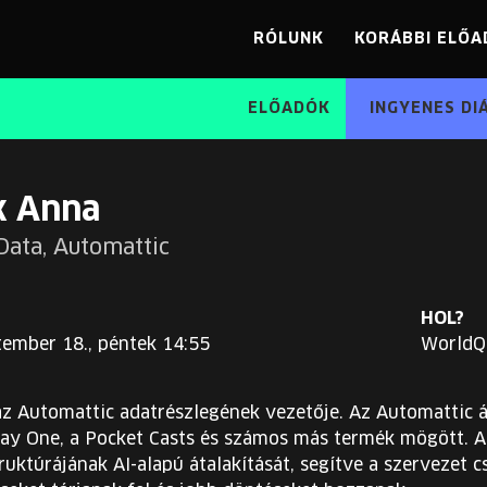
RÓLUNK
KORÁBBI ELŐA
ELŐADÓK
INGYENES DI
k Anna
Data, Automattic
HOL?
tember 18., péntek 14:55
WorldQ
z Automattic adatrészlegének vezetője. Az Automattic á
Day One, a Pocket Casts és számos más termék mögött. A
ruktúrájának AI-alapú átalakítását, segítve a szervezet 