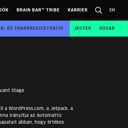
DÓK
BRAIN BAR™ TRIBE
KARRIER
EN
Chang
Kereső
langua
EN
ÁK- ÉS TANÁRREGISZTRÁCIÓ
JEGYEK
KOSÁR
uant Stage
ll a WordPress.com, a Jetpack, a
nna irányítja az Automattic
csapatait abban, hogy értékes