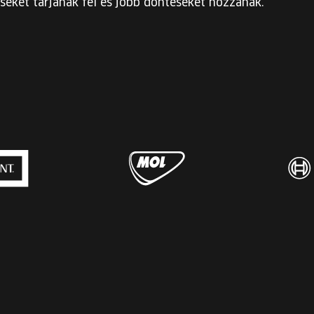
seket tárjanak fel és jobb döntéseket hozzanak.