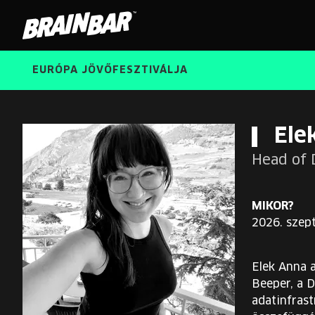
Brain
Bar
EURÓPA JÖVŐFESZTIVÁLJA
Ele
Head of 
MIKOR?
2026. szep
Elek Anna a
Beeper, a 
adatinfrast