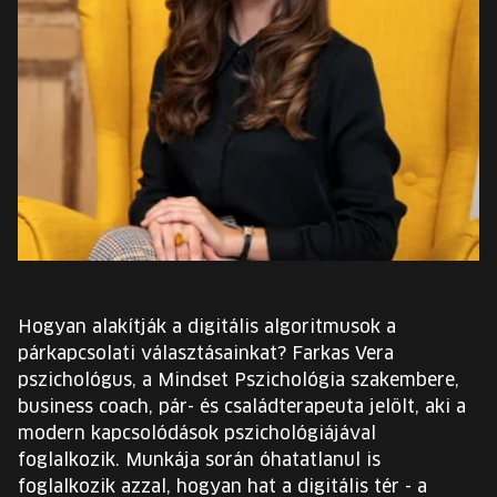
EURÓPA JÖVŐFESZTIVÁLJA
ELŐADÓK
INGYENES DIÁK- ÉS TANÁRREGISZTRÁCIÓ
JEGYEK
KOSÁR
EN
Hogyan alakítják a digitális algoritmusok a
Change
párkapcsolati választásainkat? Farkas Vera
language:
pszichológus, a Mindset Pszichológia szakembere,
EN
business coach, pár- és családterapeuta jelölt, aki a
modern kapcsolódások pszichológiájával
foglalkozik. Munkája során óhatatlanul is
foglalkozik azzal, hogyan hat a digitális tér - a