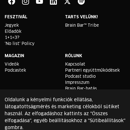
Bar
Facebook
Instagram
YouTube
Linkedin
Twitter
Spotify
FESZTIVÁL
TARTS VELÜNK!
Jegyek
Brain Bar™ Tribe
Előadók
1+1=3?
'No list' Policy
MAGAZIN
RÓLUNK
Videók
Kapcsolat
Podcastek
Partneri együttműködések
Podcast studio
Impresszum
Brain Bar-hatás
Oldalunk a kényelmi funkciók ellátása,
TLDR
látogatottságmérés és marketing célokból sütiket
Általános Szerződési
használ. Az elfogadáshoz kattints az "Összes
Feltételek
elfogadása", egyéb beállításokhoz a "Sütibeállítások"
Sütikezelési Szabályzat
gombra.
Adatvédelmi Szabályzat