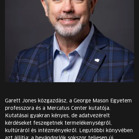
EURÓPA JÖVŐFESZTIVÁLJA
ELŐADÓK
INGYENES DIÁK- ÉS TANÁRREGISZTRÁCIÓ
JEGYEK
KOSÁR
EN
Change
Garett Jones közgazdász, a George Mason Egyetem
language:
professzora és a Mercatus Center kutatója.
EN
Kutatásai gyakran kényes, de adatvezérelt
kérdéseket feszegetnek termelékenységről,
kultúráról és intézményekről. Legutóbbi könyvében
azt állítja: a bevándorlók sokszor teljesen új