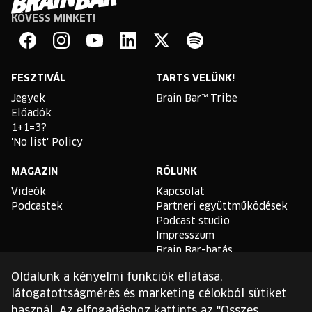
KÖVESS MINKET!
Brain
Bar
Facebook
Instagram
YouTube
Linkedin
Twitter
Spotify
FESZTIVÁL
TARTS VELÜNK!
Jegyek
Brain Bar™ Tribe
Előadók
1+1=3?
'No list' Policy
MAGAZIN
RÓLUNK
Videók
Kapcsolat
Podcastek
Partneri együttműködések
Podcast studio
Impresszum
Brain Bar-hatás
Oldalunk a kényelmi funkciók ellátása,
TLDR
látogatottságmérés és marketing célokból sütiket
Általános Szerződési
használ. Az elfogadáshoz kattints az "Összes