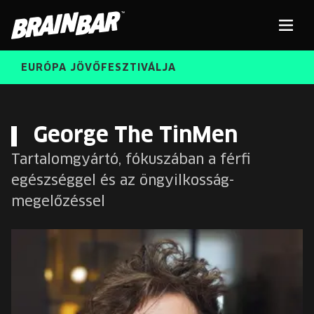
Brain
Men
Bar
EURÓPA JÖVŐFESZTIVÁLJA
ELŐADÓK
Kere
George The TinMen
Tartalomgyártó, fókuszában a férfi
INGYENES DIÁK- ÉS TANÁRREGISZTRÁCIÓ
RÓLUNK
egészséggel és az öngyilkosság-
JEGYEK
megelőzéssel
KORÁBBI ELŐADÓK
KOSÁR
BRAIN BAR™ TRIBE
KARRIER