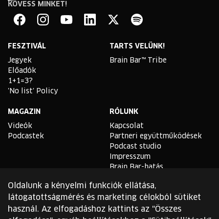
KÖVESS MINKET!
Brain
Bar
Facebook
Instagram
YouTube
Linkedin
Twitter
Spotify
FESZTIVÁL
TARTS VELÜNK!
Jegyek
Brain Bar™ Tribe
Előadók
1+1=3?
'No list' Policy
MAGAZIN
RÓLUNK
Videók
Kapcsolat
Podcastek
Partneri együttműködések
Podcast studio
Impresszum
Brain Bar-hatás
Oldalunk a kényelmi funkciók ellátása,
TLDR
látogatottságmérés és marketing célokból sütiket
Általános Szerződési
használ. Az elfogadáshoz kattints az "Összes
Feltételek