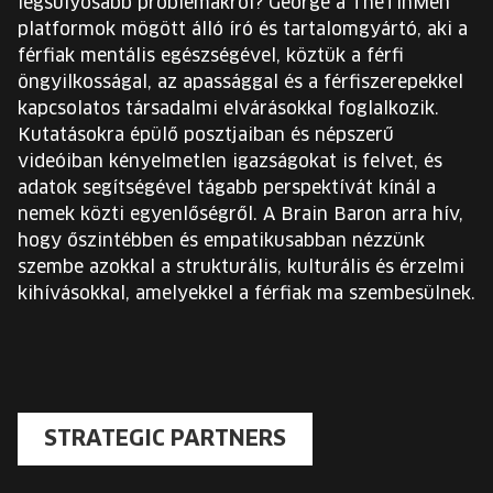
legsúlyosabb problémákról? George a TheTinMen
platformok mögött álló író és tartalomgyártó, aki a
férfiak mentális egészségével, köztük a férfi
öngyilkosságal, az apassággal és a férfiszerepekkel
kapcsolatos társadalmi elvárásokkal foglalkozik.
Kutatásokra épülő posztjaiban és népszerű
videóiban kényelmetlen igazságokat is felvet, és
adatok segítségével tágabb perspektívát kínál a
nemek közti egyenlőségről. A Brain Baron arra hív,
hogy őszintébben és empatikusabban nézzünk
szembe azokkal a strukturális, kulturális és érzelmi
kihívásokkal, amelyekkel a férfiak ma szembesülnek.
STRATEGIC PARTNERS