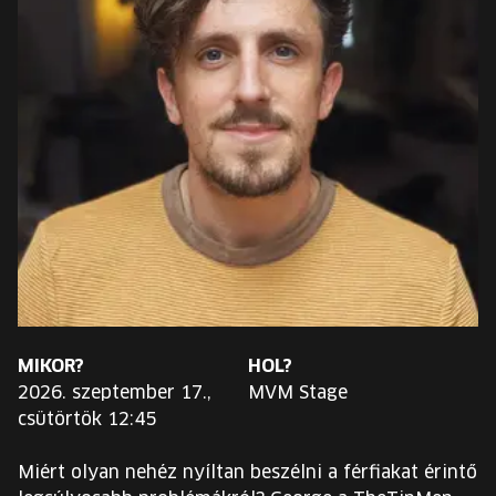
EURÓPA JÖVŐFESZTIVÁLJA
ELŐADÓK
INGYENES DIÁK- ÉS TANÁRREGISZTRÁCIÓ
JEGYEK
KOSÁR
EN
Change
language:
MIKOR?
HOL?
EN
2026. szeptember 17.,
MVM Stage
csütörtök 12:45
Miért olyan nehéz nyíltan beszélni a férfiakat érintő