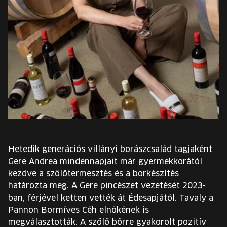
EURÓPA JÖVŐFESZTIVÁLJA
ELŐADÓK
INGYENES DIÁK- ÉS TANÁRREGISZTRÁCIÓ
JEGYEK
KOSÁR
EN
Hetedik generációs villányi borászcsalád tagjaként
Change
Gere Andrea mindennapjait már gyermekkorától
language:
kezdve a szőlőtermesztés és a borkészítés
EN
határozta meg. A Gere pincészet vezetését 2023-
ban, férjével ketten vették át Édesapjától. Tavaly a
Pannon Bormíves Céh elnökének is
megválasztották. A szőlő bőrre gyakorolt pozitív