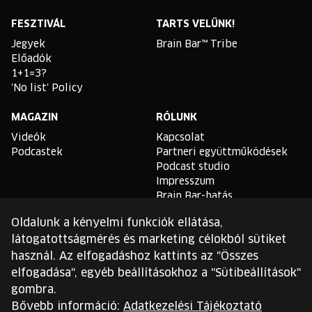
Facebook
Instagram
YouTube
Linkedin
Twitter
Spotify
FESZTIVÁL
TARTS VELÜNK!
Jegyek
Brain Bar™ Tribe
Előadók
1+1=3?
'No list' Policy
MAGAZIN
RÓLUNK
Videók
Kapcsolat
Podcastek
Partneri együttműködések
Podcast studio
Impresszum
Brain Bar-hatás
Oldalunk a kényelmi funkciók ellátása,
TLDR
látogatottságmérés és marketing célokból sütiket
Általános Szerződési
használ. Az elfogadáshoz kattints az "Összes
Feltételek
elfogadása", egyéb beállításokhoz a "Sütibeállítások"
Sütikezelési Szabályzat
gombra.
Adatvédelmi Szabályzat
Bővebb információ:
Adatkezelési Tájékoztató