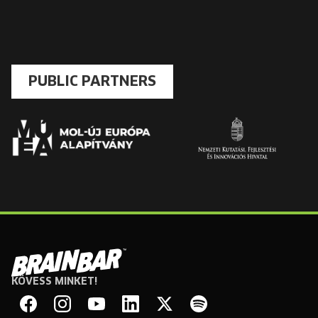
PUBLIC PARTNERS
KÖVESS MINKET!
Brain
Bar