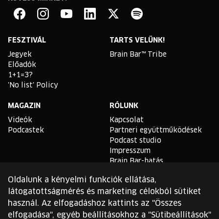
Brain
Bar
Facebook
Instagram
YouTube
Linkedin
Twitter
Spotify
FESZTIVÁL
TARTS VELÜNK!
Jegyek
Brain Bar™ Tribe
Előadók
1+1=3?
'No list' Policy
MAGAZIN
RÓLUNK
Videók
Kapcsolat
Podcastek
Partneri együttműködések
Podcast studio
Impresszum
Brain Bar-hatás
Oldalunk a kényelmi funkciók ellátása,
TLDR
látogatottságmérés és marketing célokból sütiket
Általános Szerződési
használ. Az elfogadáshoz kattints az "Összes
Feltételek
elfogadása", egyéb beállításokhoz a "Sütibeállítások"
Sütikezelési Szabályzat