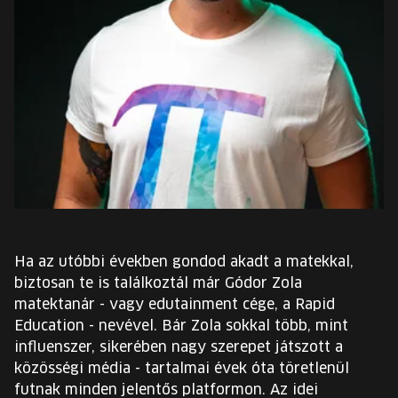
EURÓPA JÖVŐFESZTIVÁLJA
ELŐADÓK
INGYENES DIÁK- ÉS TANÁRREGISZTRÁCIÓ
JEGYEK
KOSÁR
EN
Ha az utóbbi években gondod akadt a matekkal,
Change
biztosan te is találkoztál már Gódor Zola
language:
matektanár - vagy edutainment cége, a Rapid
EN
Education - nevével. Bár Zola sokkal több, mint
influenszer, sikerében nagy szerepet játszott a
közösségi média - tartalmai évek óta töretlenül
futnak minden jelentős platformon. Az idei