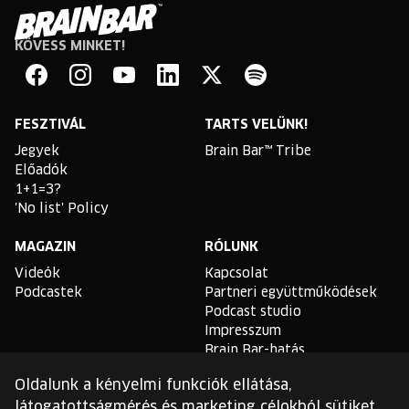
KÖVESS MINKET!
Brain
Bar
Facebook
Instagram
YouTube
Linkedin
Twitter
Spotify
FESZTIVÁL
TARTS VELÜNK!
Jegyek
Brain Bar™ Tribe
Előadók
1+1=3?
'No list' Policy
MAGAZIN
RÓLUNK
Videók
Kapcsolat
Podcastek
Partneri együttműködések
Podcast studio
Impresszum
Brain Bar-hatás
Oldalunk a kényelmi funkciók ellátása,
TLDR
látogatottságmérés és marketing célokból sütiket