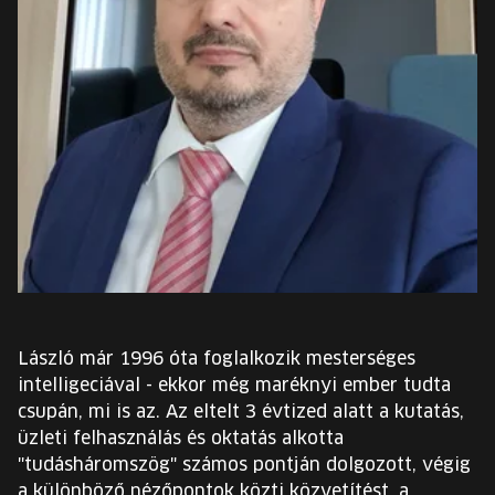
EURÓPA JÖVŐFESZTIVÁLJA
ELŐADÓK
INGYENES DIÁK- ÉS TANÁRREGISZTRÁCIÓ
JEGYEK
KOSÁR
EN
Change
László már 1996 óta foglalkozik mesterséges
language:
intelligeciával - ekkor még maréknyi ember tudta
EN
csupán, mi is az. Az eltelt 3 évtized alatt a kutatás,
üzleti felhasználás és oktatás alkotta
"tudásháromszög" számos pontján dolgozott, végig
a különböző nézőpontok közti közvetítést, a