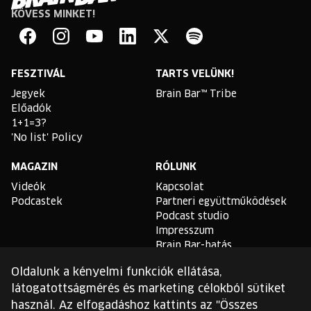
KÖVESS MINKET!
Brain
Bar
Facebook
Instagram
YouTube
Linkedin
Twitter
Spotify
FESZTIVÁL
TARTS VELÜNK!
Jegyek
Brain Bar™ Tribe
Előadók
1+1=3?
'No list' Policy
MAGAZIN
RÓLUNK
Videók
Kapcsolat
Podcastek
Partneri együttműködések
Podcast studio
Impresszum
Brain Bar-hatás
Oldalunk a kényelmi funkciók ellátása,
TLDR
látogatottságmérés és marketing célokból sütiket
Általános Szerződési
használ. Az elfogadáshoz kattints az "Összes
Feltételek