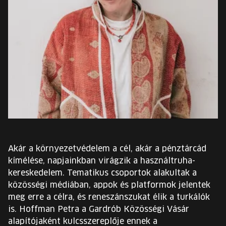
EURÓPA JÖVŐFESZTIVÁLJA
ELŐADÓK
INGYENES DIÁK- ÉS TANÁRREGISZTRÁCIÓ
JEGYEK
KOSÁR
EN
Akár a környezetvédelem a cél, akár a pénztárcád
Change
kímélése, napjainkban virágzik a használtruha-
language:
kereskedelem. Tematikus csoportok alakultak a
EN
közösségi médiában, appok és platformok jelentek
meg erre a célra, és reneszánszukat élik a turkálók
is. Hoffman Petra a Gardrób Közösségi Vásár
alapítójaként kulcsszereplője ennek a