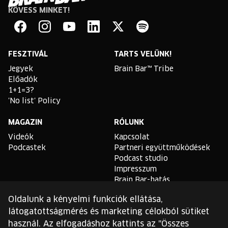
KÖVESS MINKET!
Brain
Bar
Facebook
Instagram
YouTube
Linkedin
Twitter
Spotify
FESZTIVÁL
TARTS VELÜNK!
Jegyek
Brain Bar™ Tribe
Előadók
1+1=3?
'No list' Policy
MAGAZIN
RÓLUNK
Videók
Kapcsolat
Podcastek
Partneri együttműködések
Podcast studio
Impresszum
Brain Bar-hatás
Oldalunk a kényelmi funkciók ellátása,
TLDR
látogatottságmérés és marketing célokból sütiket
Általános Szerződési
használ. Az elfogadáshoz kattints az "Összes
Feltételek