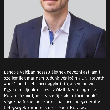
EURÓPA JÖVŐFESZTIVÁLJA
ELŐADÓK
INGYENES DIÁK- ÉS TANÁRREGISZTRÁCIÓ
JEGYEK
KOSÁR
EN
Lehet-e valóban hosszú életnek nevezni azt, amit
Change
szellemileg már nem tudunk végigélni? Dr. Horváth
language:
András Attila elismert agykutató, a Semmelweis
EN
Egyetem adjunktusa és az OMIII Neurokognitív
Kutatóközpontjának vezetője, aki úttörő munkát
végez az Alzheimer-kór és más neurodegeneratív
betegségek korai felismerésében. Kutatásai