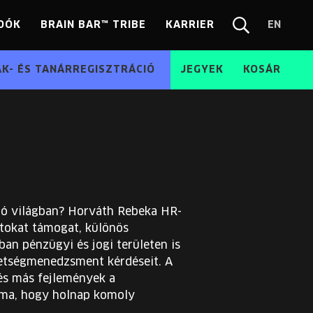
DÓK
BRAIN BAR™ TRIBE
KARRIER
EN
Chang
Kereső
langua
EN
ÁK- ÉS TANÁRREGISZTRÁCIÓ
JEGYEK
KOSÁR
zó világban? Horváth Rebeka HR-
atokat támogat, különös
ban pénzügyi és jogi területen is
ehetségmenedzsment kérdéseit. A
 és más fejlemények a
 ma, hogy holnap komoly