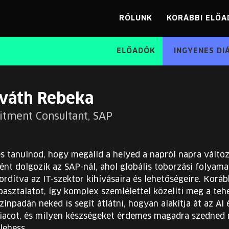
RÓLUNK
KORÁBBI ELŐA
ELŐADÓK
INGYENES DI
váth Rebeka
itment Consultant, SAP
s tanulnod, hogy megálld a helyed a napról napra válto
ént dolgozik az SAP-nál, ahol globális toborzási folyam
ordítva az IT-szektor kihívásaira és lehetőségeire. Koráb
pasztalatot, így komplex szemlélettel közelíti meg a t
zínpadán neked is segít átlátni, hogyan alakítja át az AI
acot, és milyen készségeket érdemes magadra szedned
lehess.