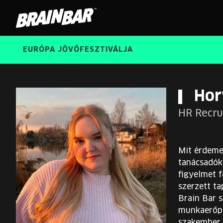
Brain
Bar
EURÓPA JÖVŐFESZTIVÁLJA
Hor
HR Recru
Mit érdeme
tanácsadók
figyelmet f
szerzett ta
Brain Bar s
munkaerőpi
szakember 