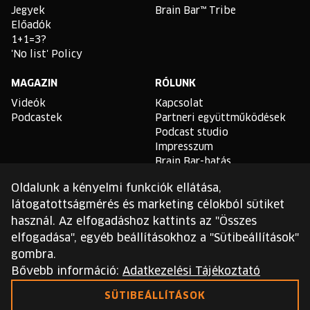
Jegyek
Brain Bar™ Tribe
Előadók
1+1=3?
'No list' Policy
MAGAZIN
RÓLUNK
Videók
Kapcsolat
Podcastek
Partneri együttműködések
Podcast studio
Impresszum
Brain Bar-hatás
Oldalunk a kényelmi funkciók ellátása,
TLDR
látogatottságmérés és marketing célokból sütiket
Általános Szerződési
használ. Az elfogadáshoz kattints az "Összes
Feltételek
elfogadása", egyéb beállításokhoz a "Sütibeállítások"
Sütikezelési Szabályzat
gombra.
Adatvédelmi Szabályzat
Bővebb információ:
Adatkezelési Tájékoztató
Ezt a webhelyet a reCAPTCHA védi, és a Google
SÜTIBEÁLLÍTÁSOK
adatvédelmi irányelvei
és
szolgáltatási feltételei