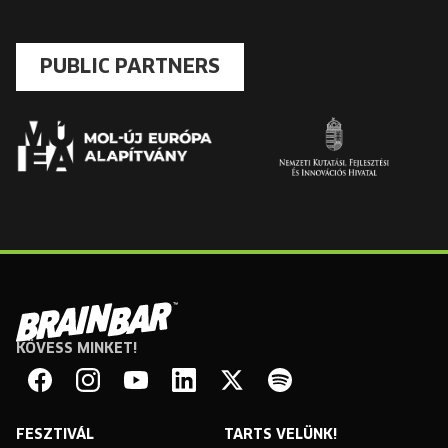
PUBLIC PARTNERS
KÖVESS MINKET!
Brain
Bar
Facebook
Instagram
YouTube
Linkedin
Twitter
Spotify
FESZTIVÁL
TARTS VELÜNK!