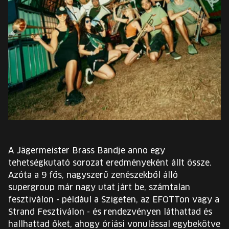
EURÓPA JÖVŐFESZTIVÁLJA
ELŐADÓK
INGYENES DIÁK- ÉS TANÁRREGISZTRÁCIÓ
JEGYEK
KOSÁR
EN
A Jägermeister Brass Bandje anno egy
Change
tehetségkutató sorozat eredményeként állt össze.
language:
Azóta a 9 fős, nagyszerű zenészekből álló
EN
supergroup már nagy utat járt be, számtalan
fesztiválon - például a Szigeten, az EFOTTon vagy a
Strand Fesztiválon - és rendezvényen láthattad és
hallhattad őket, ahogy óriási vonulással egybekötve