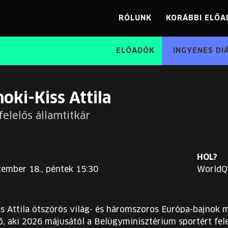
RÓLUNK
KORÁBBI ELŐA
ELŐADÓK
INGYENES DI
noki-Kiss Attila
felelős államtitkár
HOL?
tember 18., péntek 15:30
WorldQ
s Attila ötszörös világ- és háromszoros Európa-bajnok 
, aki 2026 májusától a Belügyminisztérium sportért fele