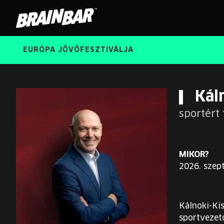
Brain
Bar
EURÓPA JÖVŐFESZTIVÁLJA
Kál
sportért 
MIKOR?
2026. szep
Kálnoki-Kis
sportvezető