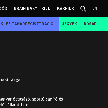
DÓK
BRAIN BAR™ TRIBE
KARRIER
EN
Chang
Kereső
langua
EN
ÁK- ÉS TANÁRREGISZTRÁCIÓ
JEGYEK
KOSÁR
uant Stage
magyar öttusázó, sportújságíró és
lős államtitkára.