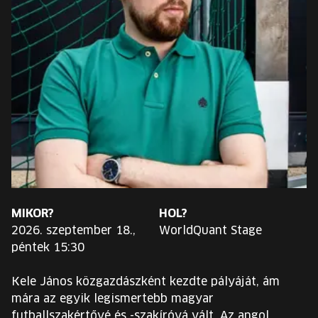
EURÓPA JÖVŐFESZTIVÁLJA
ELŐADÓK
INGYENES DIÁK- ÉS TANÁRREGISZTRÁCIÓ
JEGYEK
KOSÁR
EN
MIKOR?
HOL?
Change
2026. szeptember 18.,
WorldQuant Stage
language:
péntek 15:30
EN
Kele János közgazdászként kezdte pályáját, ám
mára az egyik legismertebb magyar
futballszakértővé és -szakíróvá vált. Az angol