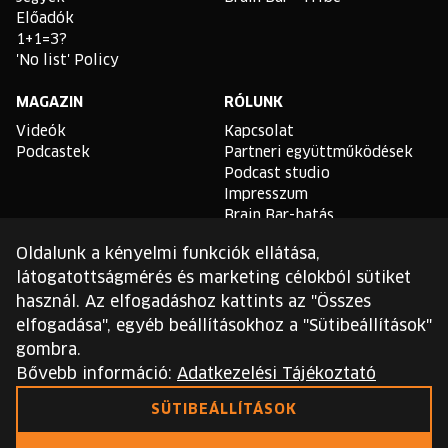
Előadók
1+1=3?
'No list' Policy
MAGAZIN
RÓLUNK
Videók
Kapcsolat
Podcastek
Partneri együttműködések
Podcast studio
Impresszum
Brain Bar-hatás
Oldalunk a kényelmi funkciók ellátása,
TLDR
látogatottságmérés és marketing célokból sütiket
Általános Szerződési
használ. Az elfogadáshoz kattints az "Összes
Feltételek
elfogadása", egyéb beállításokhoz a "Sütibeállítások"
Sütikezelési Szabályzat
gombra.
Adatvédelmi Szabályzat
Bővebb információ:
Adatkezelési Tájékoztató
Ezt a webhelyet a reCAPTCHA védi, és a Google
SÜTIBEÁLLÍTÁSOK
adatvédelmi irányelvei
és
szolgáltatási feltételei
érvényesek.