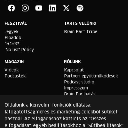
Brain
Bar
Facebook
Instagram
YouTube
Linkedin
Twitter
Spotify
FESZTIVÁL
TARTS VELÜNK!
Jegyek
Brain Bar™ Tribe
Előadók
1+1=3?
'No list' Policy
MAGAZIN
RÓLUNK
Videók
Kapcsolat
Podcastek
Partneri együttműködések
Podcast studio
Impresszum
Brain Bar-hatás
Oldalunk a kényelmi funkciók ellátása,
TLDR
látogatottságmérés és marketing célokból sütiket
Általános Szerződési
használ. Az elfogadáshoz kattints az "Összes
Feltételek
elfogadása", egyéb beállításokhoz a "Sütibeállítások"
Sütikezelési Szabályzat