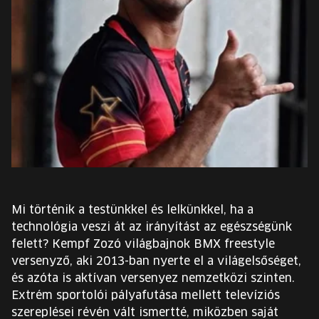
EURÓPA JÖVŐFESZTIVÁLJA
ELŐADÓK
INGYENES DIÁK- ÉS TANÁRREGISZTRÁCIÓ
JEGYEK
KOSÁR
EN
Mi történik a testünkkel és lelkünkkel, ha a
Change
technológia veszi át az irányítást az egészségünk
language:
felett? Kempf Zozó világbajnok BMX freestyle
EN
versenyző, aki 2013-ban nyerte el a világelsőséget,
és azóta is aktívan versenyez nemzetközi szinten.
Extrém sportolói pályafutása mellett televíziós
szereplései révén vált ismertté, miközben saját