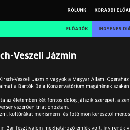
RÓLUNK
KORÁBBI ELŐA
ELŐADÓK
INGYENES DI
sch-Veszeli Jázmin
 Kirsch-Veszeli Jázmin vagyok a Magyar Állami Operahá
imat a Bartók Béla Konzervatórium magánének szakán 
a az életemben két fontos dolog játszik szerepet, a zene
versenyszerűen triatlonoztam.
zni, kultúrákat megismerni és fotóimon keresztül megos
ain Bar fesztiválom meghatározó emlék volt, így rendkí