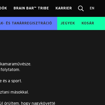
DÓK
BRAIN BAR™ TRIBE
KARRIER
EN
Chang
Kereső
langua
EN
ÁK- ÉS TANÁRREGISZTRÁCIÓ
JEGYEK
KOSÁR
z kamaraművésze.
folytatom.
 és a sport.
ztani másokkal.
vül örültem, hogy nagykövetté