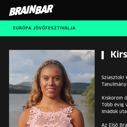
Brain
Bar
EURÓPA JÖVŐFESZTIVÁLJA
Kir
Sziasztok!
Tanulmánya
Kiskorom ót
Több évig 
Imádok uta
Az Első Br