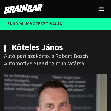
Brain
Men
Bar
EURÓPA JÖVŐFESZTIVÁLJA
ELŐADÓK
Kere
Köteles János
Autóipari szakértő, a Robert Bosch
INGYENES DIÁK- ÉS TANÁRREGISZTRÁCIÓ
RÓLUNK
Automotive Steering munkatársa
JEGYEK
KORÁBBI ELŐADÓK
KOSÁR
BRAIN BAR™ TRIBE
KARRIER