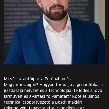
EURÓPA JÖVŐFESZTIVÁLJA
ELŐADÓK
INGYENES DIÁK- ÉS TANÁRREGISZTRÁCIÓ
JEGYEK
KOSÁR
EN
Change
Mi vár az autóiparra Európában és
language:
Magyarországon? Hogyan formálja a geopolitika, a
EN
gazdasági helyzet és a technológiai fejlődés a jövő
járműveit és gyártási folyamatait? Köteles János
technikai csoportvezető a Bosch maklári
telephelyén, tapasztalattal rendelkezik az