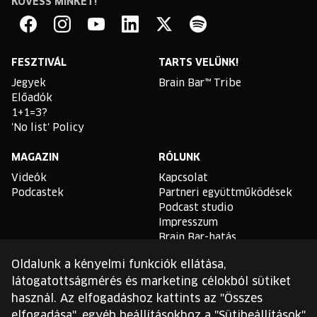
KÖVESS MINKET!
Brain
Bar
Facebook
Instagram
YouTube
Linkedin
Twitter
Spotify
FESZTIVÁL
TARTS VELÜNK!
Jegyek
Brain Bar™ Tribe
Előadók
1+1=3?
'No list' Policy
MAGAZIN
RÓLUNK
Videók
Kapcsolat
Podcastek
Partneri együttműködések
Podcast studio
Impresszum
Brain Bar-hatás
Oldalunk a kényelmi funkciók ellátása,
TLDR
látogatottságmérés és marketing célokból sütiket
Általános Szerződési
használ. Az elfogadáshoz kattints az "Összes
Feltételek
elfogadása", egyéb beállításokhoz a "Sütibeállítások"