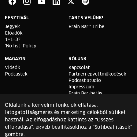
Bar
Facebook
Instagram
YouTube
Linkedin
Twitter
Spotify
FESZTIVÁL
TARTS VELÜNK!
Jegyek
Brain Bar™ Tribe
Előadók
1+1=3?
'No list' Policy
MAGAZIN
RÓLUNK
Videók
Kapcsolat
Podcastek
Partneri együttműködések
Podcast studio
Impresszum
Brain Bar-hatás
Oldalunk a kényelmi funkciók ellátása,
TLDR
látogatottságmérés és marketing célokból sütiket
Általános Szerződési
használ. Az elfogadáshoz kattints az "Összes
Feltételek
elfogadása", egyéb beállításokhoz a "Sütibeállítások"
Sütikezelési Szabályzat
gombra.
Adatvédelmi Szabályzat