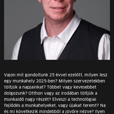
EURÓPA JÖVŐFESZTIVÁLJA
ELŐADÓK
INGYENES DIÁK- ÉS TANÁRREGISZTRÁCIÓ
JEGYEK
KOSÁR
EN
Vajon mit gondoltunk 25 évvel ezelőtt, milyen lesz
Change
egy munkahely 2025-ben? Milyen szervezetekben
language:
töltjük a napjainkat? Többet vagy kevesebbet
EN
dolgozunk? Otthon vagy az irodában töltjük a
munkaidő nagy részét? Elveszi a technológiai
fejlődés a munkahelyeket, vagy újakat teremt? Na
és mi következik mindebből a jövőre nézve? Ilyen