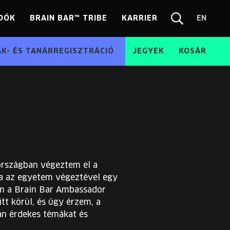
DÓK
BRAIN BAR™ TRIBE
KARRIER
EN
Chang
Kereső
langua
EN
ÁK- ÉS TANÁRREGISZTRÁCIÓ
JEGYEK
KOSÁR
rszágban végeztem el a
a az egyetem végeztével egy
em a Brain Bar Ambassador
tt körül, és úgy érzem, a
án érdekes témákat és