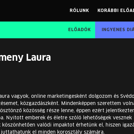
RÓLUNK
KORÁBBI ELŐA
ELŐADÓK
INGYENES DI
meny Laura
ura vagyok, online marketingesként dolgozom és Svédo
ésemet, közgazdászként. Mindenképpen szerettem voln
 ösztönző közösség része lenne, éppen ezért jelentkezt
. Nyitott emberek és életre szóló lehetőségek vesznek i
k köszönhetően valódi impaktot érhetünk el, hiszen igaz
 juttathatunk el minden korosztály számára.