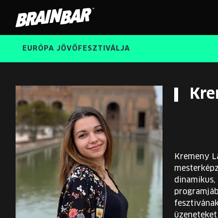
Brain
Bar
EURÓPA JÖVŐFESZTIVÁLJA
Kre
Kremeny La
mesterképz
dinamikus,
programjába
fesztivána
üzeneteket