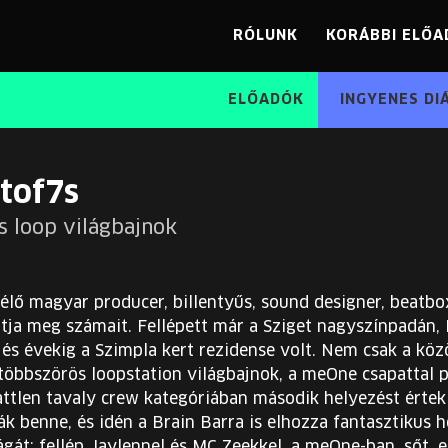
RÓLUNK
KORÁBBI ELŐA
ELŐADÓK
INGYENES DI
stof7s
s loop világbajnok
lő magyar producer, billentyűs, sound designer, beatboxe
otja meg számait. Fellépett már a Sziget nagyszínpadá
 és évekig a Szimpla kert rezidense volt. Nem csak a köz
 többszörös loopstation világbajnok, a meOne csapattal 
ttlen tavaly crew kategóriában második helyezést értek 
ják benne, és idén a Brain Barra is elhozza fantasztikus 
ágát: fellép Jaylennel és MC Zeekkel, a meOne-ban, sőt,