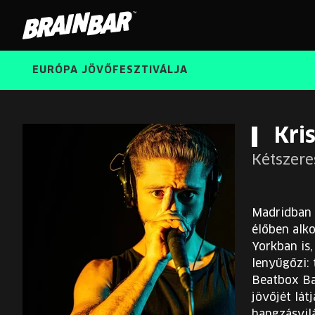
Brain
Bar
EURÓPA JÖVŐFESZTIVÁLJA
Kri
Kétszere
Madridban é
élőben alk
Yorkban is,
lenyűgőzi:
Beatbox Ba
jövőjét lát
hangzásvil