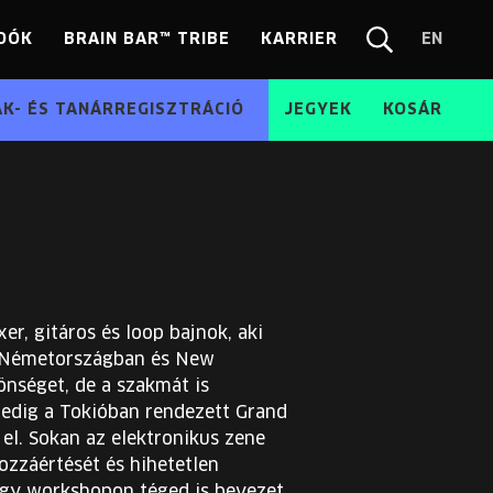
DÓK
BRAIN BAR™ TRIBE
KARRIER
EN
Chang
Kereső
langua
EN
ÁK- ÉS TANÁRREGISZTRÁCIÓ
JEGYEK
KOSÁR
r, gitáros és loop bajnok, aki
n, Németországban és New
önséget, de a szakmát is
pedig a Tokióban rendezett Grand
el. Sokan az elektronikus zene
hozzáértését és hihetetlen
 egy workshopon téged is bevezet