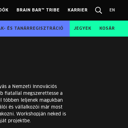
DÓK
BRAIN BAR™ TRIBE
KARRIER
EN
Chang
Kereső
langua
EN
ÁK- ÉS TANÁRREGISZTRÁCIÓ
JEGYEK
KOSÁR
tyás a Nemzeti Innovációs
 fiatallal megszerettesse a
l többen leljenek magukban
álói és vállalkozói már most
takozni. Workshopján neked is
ját projektbe.