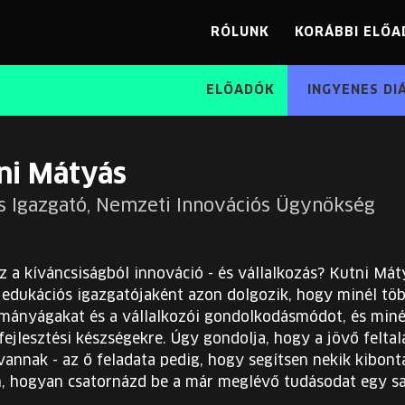
RÓLUNK
KORÁBBI ELŐA
ELŐADÓK
INGYENES DI
ni Mátyás
s Igazgató, Nemzeti Innovációs Ügynökség
z a kíváncsiságból innováció - és vállalkozás? Kutni Má
edukációs igazgatójaként azon dolgozik, hogy minél több
ányágakat és a vállalkozói gondolkodásmódot, és miné
fejlesztési készségekre. Úgy gondolja, hogy a jövő feltal
annak - az ő feladata pedig, hogy segítsen nekik kibon
n, hogyan csatornázd be a már meglévő tudásodat egy sa