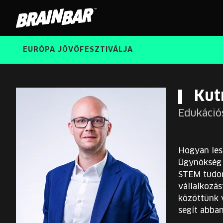
Brain
Bar
EURÓPA JÖVŐFESZTIVÁLJA
Kut
Edukáció
Hogyan les
Ügynökség 
STEM tudom
vállalkozás
közöttünk v
segít abba