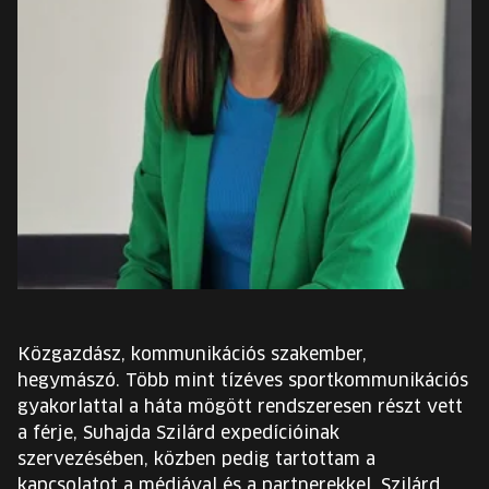
EURÓPA JÖVŐFESZTIVÁLJA
ELŐADÓK
INGYENES DIÁK- ÉS TANÁRREGISZTRÁCIÓ
JEGYEK
KOSÁR
EN
Change
Közgazdász, kommunikációs szakember,
language:
hegymászó. Több mint tízéves sportkommunikációs
EN
gyakorlattal a háta mögött rendszeresen részt vett
a férje, Suhajda Szilárd expedícióinak
szervezésében, közben pedig tartottam a
kapcsolatot a médiával és a partnerekkel. Szilárd