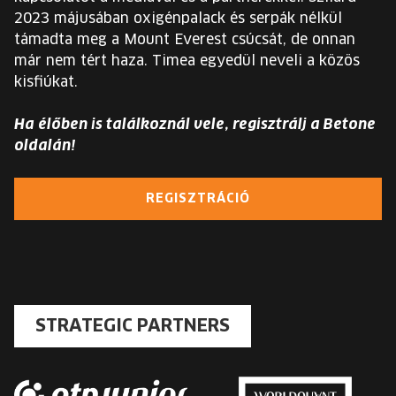
2023 májusában oxigénpalack és serpák nélkül
támadta meg a Mount Everest csúcsát, de onnan
már nem tért haza. Timea egyedül neveli a közös
kisfiúkat.
Ha élőben is találkoznál vele, regisztrálj a Betone
oldalán!
REGISZTRÁCIÓ
STRATEGIC PARTNERS