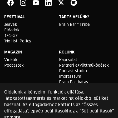
Bar
Facebook
Instagram
YouTube
Linkedin
Twitter
Spotify
FESZTIVÁL
TARTS VELÜNK!
Jegyek
Brain Bar™ Tribe
Előadók
1+1=3?
'No list' Policy
MAGAZIN
RÓLUNK
Videók
Kapcsolat
Podcastek
Partneri együttműködések
Podcast studio
Impresszum
Brain Bar-hatás
Oldalunk a kényelmi funkciók ellátása,
TLDR
látogatottságmérés és marketing célokból sütiket
Általános Szerződési
használ. Az elfogadáshoz kattints az "Összes
Feltételek
elfogadása", egyéb beállításokhoz a "Sütibeállítások"
Sütikezelési Szabályzat
gombra.
Adatvédelmi Szabályzat