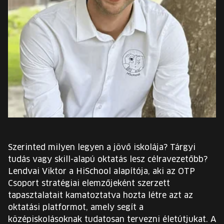
EURÓPA JÖVŐFESZTIVÁLJA
ELŐADÓK
INGYENES DIÁK- ÉS TANÁRREGISZTRÁCIÓ
JEGYEK
KOSÁR
EN
Szerinted milyen legyen a jövő iskolája? Tárgyi
Change
tudás vagy skill-alapú oktatás lesz célravezetőbb?
language:
Lendvai Viktor a HiSchool alapítója, aki az OTP
EN
Csoport stratégiai elemzőjeként szerzett
tapasztalatait kamatoztatva hozta létre azt az
oktatási platformot, amely segít a
középiskolásoknak tudatosan tervezni életútjukat. A