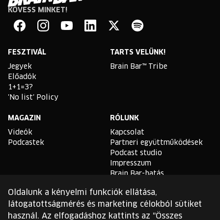
KÖVESS MINKET!
Brain
Bar
Facebook
Instagram
YouTube
Linkedin
Twitter
Spotify
FESZTIVÁL
TARTS VELÜNK!
Jegyek
Brain Bar™ Tribe
Előadók
1+1=3?
'No list' Policy
MAGAZIN
RÓLUNK
Videók
Kapcsolat
Podcastek
Partneri együttműködések
Podcast studio
Impresszum
Brain Bar-hatás
Oldalunk a kényelmi funkciók ellátása,
TLDR
látogatottságmérés és marketing célokból sütiket
Általános Szerződési
használ. Az elfogadáshoz kattints az "Összes
Feltételek