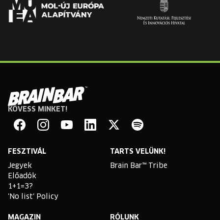
KÖVESS MINKET!
Brain
Bar
Facebook
Instagram
YouTube
Linkedin
Twitter
Spotify
FESZTIVÁL
TARTS VELÜNK!
Jegyek
Brain Bar™ Tribe
Előadók
1+1=3?
'No list' Policy
MAGAZIN
RÓLUNK