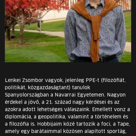
EURÓPA JÖVŐFESZTIVÁLJA
ELŐADÓK
INGYENES DIÁK- ÉS TANÁRREGISZTRÁCIÓ
JEGYEK
KOSÁR
Lenkei Zsombor vagyok, jelenleg PPE-t (filozófiát,
politikát, közgazdaságtant) tanulok
EN
Change
Spanyolországban a Navarrai Egyetemen. Nagyon
language:
érdekel a jövő, a 21. század nagy kérdései és az
EN
azokra adott lehetséges válaszaink. Emellett vonz a
diplomácia, a geopolitika, valamint a történelem és
a filozófia is. Hobbijaim közé tartozik a foci, a Tape,
amely egy barátaimmal közösen alapított sportág,